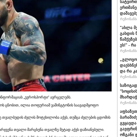
სატვირთ
ერთმანე
დაშავებ
რეზონანსი
"ახლა მ
გახდის 
წამქეზე
ეს!" - რ
რეზონანსი
„გლოვოს
დაესხნე
და რა კ
რეზონანსი
საზოგად
"სოცისი
მხარდაჭ
ინფორმაციას „ევროსპორტი“ ავრცელებს.
რეზონანსი
ოს ცნობით, ილია თოფურიამ ვაშინგტონის საავადმყოფო
აფხაზეთ
ბარამიძ
 თვალბუდის ძვლის მოტეხილობა აქვს, თუმცა ძვლების ცდომის
გვყავდა
გავფრინ
მარჯვენა თვალი მარცხენა თვალზე მეტად აქვს დაზიანებული.
ოზგანი დ