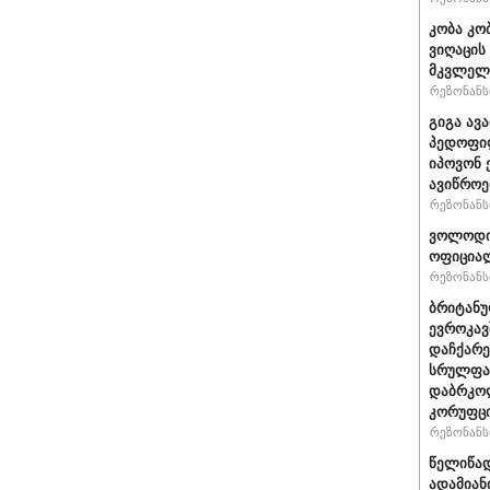
კობა კო
ვიღაცის
მკვლელ
რეზონანსი
გიგა ავ
პედოფილ
იპოვონ 
ავიწროე
რეზონანსი
ვოლოდიმ
ოფიციალ
რეზონანსი
ბრიტანუ
ევროკავ
დაჩქარე
სრულფას
დაბრკოლ
კორუფცი
რეზონანსი
წელიწად
ადამიან