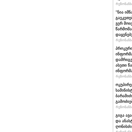
რეზონანსი
"ნია იმნ
გაეკეთე
ვერ მოი
წარმომა
დაყენებ
რეზონანსი
პროკურო
ინფორმა
დამრიგე
ასეთი წ
ინფორმა
რეზონანსი
ოკუპირე
სამინის
ბარამიძ
გამოძიე
რეზონანსი
გიგა ავ
და ანას
ღონისძი