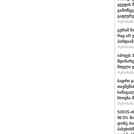
ჯგუფის 
გამოწვე
გაჟღერე
რეზონანსი
გურამ ნ
რაც არ 
პარტიამ
რეზონანსი
იპოვეს 
მდინარე
მთელი დ
რეზონანსი
ბადრი ჯ
თავშეწი
სამაგალ
ხსოვნა 
რეზონანსი
SOCIS-ი
50.5% მ
დონე ძა
პასუხის