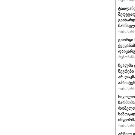
რეზონანსი
ტაილანდ
შედეგად
გაიზარდ
მასწავ
რეზონანსი
გიორგი 
ქვეყანა
დაიკარ
რეზონანსი
წყალში 
წევრები
არ დაკმ
აპროტეს
რეზონანსი
ნიკოლოზ
წარმომა
რომელთა
საზოგად
ინფორმა
რეზონანსი
არჩილ გ