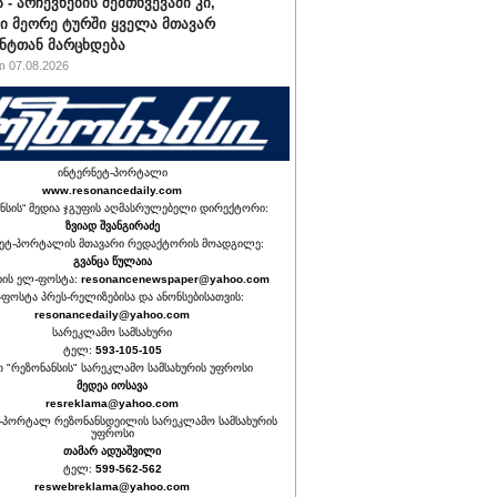
 - არჩევნების შემთხვევაში კი,
ი მეორე ტურში ყველა მთავარ
ნტთან მარცხდება
 07.08.2026
ინტერნეტ-პორტალი
www.resonancedaily.com
ნსის“ მედია ჯგუფის აღმასრულებელი დირექტორი:
ზვიად შვანგირაძე
ეტ-პორტალის მთავარი რედაქტორის მოადგილე:
გვანცა წულაია
იის ელ-ფოსტა:
resonancenewspaper@yahoo.com
ფოსტა პრეს-რელიზებისა და ანონსებისათვის:
resonancedaily@yahoo.com
სარეკლამო სამსახური
ტელ:
593-105-105
თ "რეზონანსის" სარეკლამო სამსახურის უფროსი
მედეა იოსავა
resreklama@yahoo.com
-პორტალ რეზონანსდეილის სარეკლამო სამსახურის
უფროსი
თამარ ადუაშვილი
ტელ:
599-562-562
reswebreklama@yahoo.com