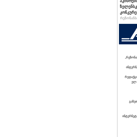
აკისრებს
ზელენსკ
კონკურე
რეზონანსი
„რეზონა
ინტერნ
რედაქც
ელ-
გაზე
ინტერნეტ