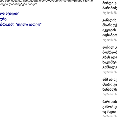
იონის საჩემპიონო ქამრისთვის ბრძოლაში ილია თოფურია ჯასტინ
მოხდა გ
არეში დაზიანებები მიიღო.
ბარამიძ
რეზონანსი
ელა სტატია"
ულზე
კანადის
უბრიკაში "ყველა ვიდეო"
მხარს უ
აკეთებს
აფხაზეთ
რეზონანსი
არჩილ 
მოძრაობ
გზას ად
საკონსტ
განხილ
რეზონანსი
აშშ-ის 
მხარი კ
წინააღმ
რეზონანსი
ბარამიძ
გამოძიე
ოჯახები
რეზონანსი