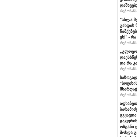
დაშავებ
რეზონანსი
"ახლა მ
გახდის 
წამქეზე
ეს!" - რ
რეზონანსი
„გლოვოს
დაესხნე
და რა კ
რეზონანსი
საზოგად
"სოცისი
მხარდაჭ
რეზონანსი
აფხაზეთ
ბარამიძ
გვყავდა
გავფრინ
ოზგანი დ
მოხდა გ