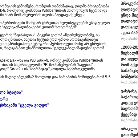
პროკურა
რმაციას ეხმიანება, რომლის თანახმადაც, დიდმა ბრიტანეთმა
ღალატის
nk-ს, რომელიც კომპანია Wildberries-ის ჰოლდინგის წევრია და
ში პიარ მომსახურეობას თეონა ბაღდავაძე უწევს.
უნდა მი
ღალატის
რი პერსონაჟები მაინც არ ცხრებიან, ხელისუფლების უსაფუძვლო
დაუსჯელ
 "ტელეკანალიზაციები" ვითომ "ათეთრებენ".
- გია ბა
ყვირის "ნაცბაბლის" სპიკერი ვითომ ანტირუსულობაზე, ის
რეზონანსი
ლო ცნობით, ასეთია სექტის ერთ-ერთი პროპაგანდისტი
ასეთი უპრინციპო და უტიფარი პერსონაჟები მაინც არ ცხრებიან,
„2008-2
, რადგან მათ უსამშობლოთა "ტელეკანალიზაციები" ვითომ
მიესალმ
და ყვე
кс Банк-სა და WB Банк-ს. ორივე კომპანია Wildberries-ის
erries-ის საქართველოში PR-მომსახურეობას "ნაცების"
რომ აქც
ოტოვი" Билайн-ის "პიარშიცაც" ყოფილა საქართველოში.
სამარცხ
ხოშტარი
ის მადიდებლებმა? მხოლოდ გია ბარამიძის მოწოდება რომ 5-5
რეზონანსი
ვახტანგ 
ელა სტატია"
საქართვ
ულზე
კიდევ ე
უბრიკაში "ყველა ვიდეო"
საერთაშ
ქვეყნად
რეზონანსი
ირაკლი 
გათიშვი