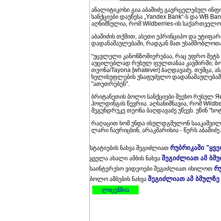
ანალიტიკოსი გია აბაშიძე გავრცელებულ ინფო
სანქციები დაუწესა „Yandex Bank“-ს და WB Ba
აღნიშნულია, რომ Wildberries-ის საქართველო
აბაშიძის თქმით, ასეთი უპრინციპო და უტიფა
დადანაშაულებაში, რადგან მათ უსამშობლოთა
“უცვლელი კანონზომიერებაა, რაც უფრო მეტს 
აუცილებლად რუსულ ფულთანაა კავშირში; ბო
თეონა/Tayona [whatever] ბაღდავაძე. თუმცა, 
ხელისუფლების უსაფუძვლო დადანაშაულებაში
"ათეთრებენ".
ბრიტანეთის ბოლო სანქციები შეეხო რუსულ Янде
ჰოლდინგის წევრია. აღსანიშნავია, რომ Wildb
მეგუნდრუკე თეონა ბაღდავაძე უწევს. უწინ "ს
რაღაცით ხომ უნდა ისულდგმულონ სააკაშვილ
ლარი ჩაურიცხინ, არაკმარისია - წერს აბაშიძე.
რუბრიკაში "ყვ
სტატიების ნახვა შეგიძლიათ
შეგიძლიათ ამ ბმ
ყველა ახალი ამბის ნახვა
რ
საინტერესო ვიდეოები შეგიძლიათ იხილოთ
შეგიძლიათ ამ ბმულზე
ბოლო ამბების ნახვა
ლიცენზია