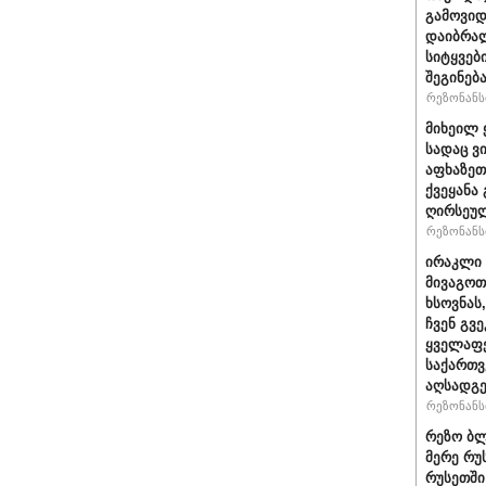
გამოვიდ
დაიბრალ
სიტყვებ
შეგინებ
რეზონანსი
მიხეილ 
სადაც ვ
აფხაზეთ
ქვეყანა
ღირსეულ
რეზონანსი
ირაკლი 
მივაგოთ
ხსოვნას
ჩვენ გვე
ყველაფე
საქართ
აღსადგ
რეზონანსი
რეზო ბლ
მერე რუ
რუსეთში