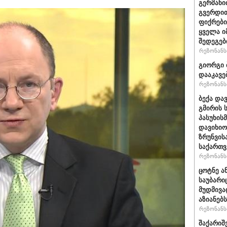
გერმანი
გვერდით
ფიქრები
ყველა ი
შედეგებ
რეზონანსი
გიორგი 
დააკავე
რეზონანსი
ბექა და
გმირის 
პასუხის
დავიხიო
ზრუნვის
საქართვ
რეზონანსი
ცოტნე ა
საუბარი
მუდმივა
აზიანებს
რეზონანსი
შაქარიშ