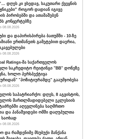
ს”… დღეს კი ვხედავ, საკუთარი ქვეყნის
აჟნიკები” როგორ დადიან იგივე
ის პირობებში და ათამაშებენ
ბს კონცერტებზე
 08.08.2026
უბი და დაპირისპირება ბათუმში - 10-ზე
ამიანი ერთმანეთს გამეტებით დაერია,
აკავებულები
 08.08.2026
bal Ratings-მა საქართველოს
ული საკრედიტო რეიტინგი "BB" დონეზე
უნა, ხოლო პერსპექტივა
ურიდან" "პოზიტიურამდე" გააუმჯობესა
 08.08.2026
ელოს საპატრიარქო: დღეს, 8 აგვისტოს,
ველოს მართლმადიდებელი ეკლესიის
ტაძრებში აღევლინება საღმრთო
ა და პანაშვიდები ომში დაღუპულთა
 საოხად
 08.08.2026
ო და რამდენიმე მსუბუქი მანქანა
თს შეეჯახა. დაიღუპა ქალი, არიან