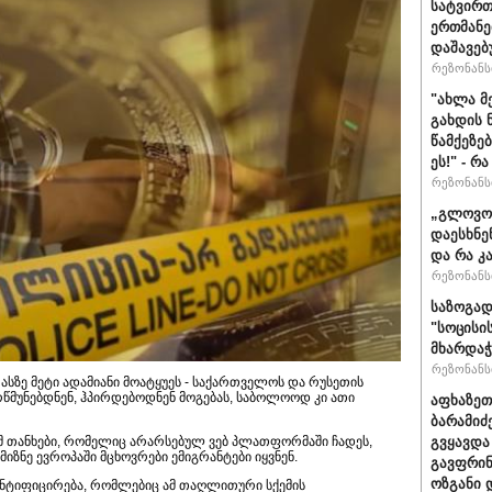
სატვირთ
ერთმანე
დაშავებ
რეზონანსი
"ახლა მ
გახდის 
წამქეზე
ეს!" - რ
რეზონანსი
„გლოვოს
დაესხნე
და რა კ
რეზონანსი
საზოგად
"სოცისი
მხარდაჭ
რეზონანსი
ზე მეტი ადამიანი მოატყუეს - საქართველოს და რუსეთის
რწმუნებდნენ, ჰპირდებოდნენ მოგებას, საბოლოოდ კი ათი
აფხაზეთ
ბარამიძ
გვყავდა
მ თანხები, რომელიც არარსებულ ვებ პლათფორმაში ჩადეს,
ზნე ევროპაში მცხოვრები ემიგრანტები იყვნენ.
გავფრინ
ოზგანი დ
დენტიფიცირება, რომლებიც ამ თაღლითური სქემის