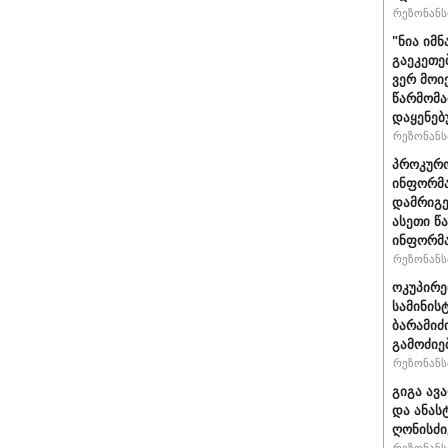
რეზონანსი
"ნია იმნ
გაეკეთე
ვერ მოი
წარმომა
დაყენებ
რეზონანსი
პროკურო
ინფორმა
დამრიგე
ასეთი წ
ინფორმა
რეზონანსი
ოკუპირე
სამინის
ბარამიძ
გამოძიე
რეზონანსი
გიგა ავ
და ანას
ღონისძი