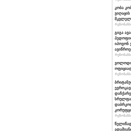
კობა კო
ვიღაცის
მკვლელ
რეზონანსი
გიგა ავ
პედოფილ
იპოვონ 
ავიწროე
რეზონანსი
ვოლოდიმ
ოფიციალ
რეზონანსი
ბრიტანუ
ევროკავ
დაჩქარე
სრულფას
დაბრკოლ
კორუფცი
რეზონანსი
წელიწად
ადამიან