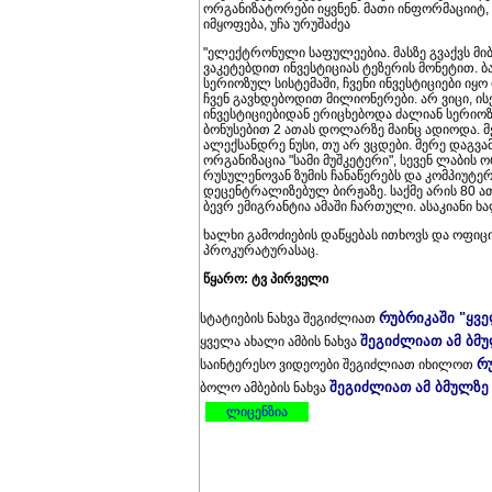
ორგანიზატორები იყვნენ. მათი ინფორმაციიტ
იმყოფება, უჩა ურუშაძეა
"ელექტრონული საფულეებია. მასზე გვაქვს მიბ
ვაკეტებდით ინვესტიციას ტეზერის მონეტით. ბ
სერიოზულ სისტემაში, ჩვენი ინვესტიციები იყო 
ჩვენ გავხდებოდით მილიონერები. არ ვიცი, ისე
ინვესტიციებიდან ერიცხებოდა ძალიან სერიოზუ
ბონუსებით 2 ათას დოლარზე მაინც ადიოდა. მე
ალექსანდრე ნუსი, თუ არ ვცდები. მერე დაგვ
ორგანიზაცია "სამი მუშკეტერი", სევენ ლაბის 
რუსულენოვან ზუმის ჩანაწერებს და კომპიუტერ
დეცენტრალიზებულ ბირჟაზე. საქმე არის 80 ათ
ბევრ ემიგრანტია ამაში ჩართული. ასაკიანი 
ხალხი გამოძიების დაწყებას ითხოვს და ოფი
პროკურატურასაც.
წყარო: ტვ პირველი
რუბრიკაში "ყვ
სტატიების ნახვა შეგიძლიათ
შეგიძლიათ ამ ბმ
ყველა ახალი ამბის ნახვა
რ
საინტერესო ვიდეოები შეგიძლიათ იხილოთ
შეგიძლიათ ამ ბმულზე
ბოლო ამბების ნახვა
ლიცენზია