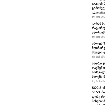
ჯგუფის 
გამოწვე
გაჟღერე
რეზონანსი
გურამ ნ
რაც არ 
პარტიამ
რეზონანსი
იპოვეს 
მდინარე
მთელი დ
რეზონანსი
ბადრი ჯ
თავშეწი
სამაგალ
ხსოვნა 
რეზონანსი
SOCIS-ი
50.5% მ
დონე ძა
პასუხის