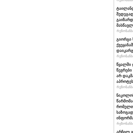
რეზონანსი
ტაილანდ
შედეგად
გაიზარდ
მასწავ
რეზონანსი
გიორგი 
ქვეყანა
დაიკარ
რეზონანსი
წყალში 
წევრები
არ დაკმ
აპროტეს
რეზონანსი
ნიკოლოზ
წარმომა
რომელთა
საზოგად
ინფორმა
რეზონანსი
არჩილ გ