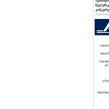
აკისრებს
ზელენსკ
კონკურე
რეზონანსი
„რეზონა
ინტერნ
რედაქც
ელ-
გაზე
ინტერნეტ