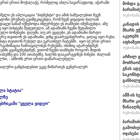
, ერთ-ერთი მოქალაქე, რომელიც ახლა სავარაუდოდ, აჭარაში
მოხდა გ
ბარამიძ
მული ეს აპლიკაცია "პიტნესტი" და ამის საშუალებით ჩვენ
რეზონანსი
ატონი ურუშაძე გვიმტკიცებდა, რომ ჩვენ ვიყავით ძალიან
დაცუი სანამ იქნებოდა ინტერნეტი ეს თანხები იმუშავებდა. ანუ
კანადის
 იყო სისტემა შეფუთული, ამ ადამიანს ჩვენი შეტანილი
მხარს უ
ლი ბონუსები. დღეში, თუ არ ვცდები, ეს ადამიანი მარტო
აკეთებს
რე თვითონ ეს ადამიანი, ვინც დაარეგისტრირა, ვიღაც იყო რუსი,
ამატა თვითონ რუსულ და უკრაინულ ჩატებში . იყო იქ ერთ-ერთი
აფხაზეთ
ორგანიზაცია ჩამოაყალიბეს რუსებმა, ისინიც ატარებდნენ
რეზონანსი
ებში გვაჩვენებდნენ, ვითომ ჩვენი თანხები როგორ მიდის
ასებზე და 100 ათასებზე. ხალხს დააკარგვინეს ბინები. ძალიან
არჩილ 
ხალხი, - ამბობს ერთ-ერთი დაზარალებული.
მოძრაობ
ციალური განცხადებით უკვე მიმართეს გენერალურ
გზას ად
საკონსტ
განხილ
რეზონანსი
ელა სტატია"
აშშ-ის 
ულზე
მხარი კ
უბრიკაში "ყველა ვიდეო"
წინააღმ
რეზონანსი
ბარამიძ
გამოძიე
ოჯახები
რეზონანსი