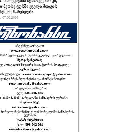
 - არჩევნების შემთხვევაში კი,
ი მეორე ტურში ყველა მთავარ
ნტთან მარცხდება
 07.08.2026
ინტერნეტ-პორტალი
www.resonancedaily.com
ნსის“ მედია ჯგუფის აღმასრულებელი დირექტორი:
ზვიად შვანგირაძე
ეტ-პორტალის მთავარი რედაქტორის მოადგილე:
გვანცა წულაია
იის ელ-ფოსტა:
resonancenewspaper@yahoo.com
ფოსტა პრეს-რელიზებისა და ანონსებისათვის:
resonancedaily@yahoo.com
სარეკლამო სამსახური
ტელ:
593-105-105
თ "რეზონანსის" სარეკლამო სამსახურის უფროსი
მედეა იოსავა
resreklama@yahoo.com
-პორტალ რეზონანსდეილის სარეკლამო სამსახურის
უფროსი
თამარ ადუაშვილი
ტელ:
599-562-562
reswebreklama@yahoo.com