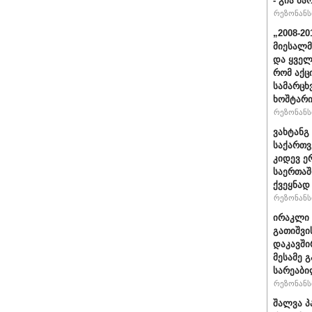
- გია ბა
რეზონანსი
„2008-2
მიესალმ
და ყვე
რომ აქც
სამარცხ
ხოშტარი
რეზონანსი
ვახტანგ 
საქართვ
კიდევ ე
საერთაშ
ქვეყნად
რეზონანსი
ირაკლი 
გათიშვი
დაკავში
მესამე 
სარეაბი
რეზონანსი
შალვა პ