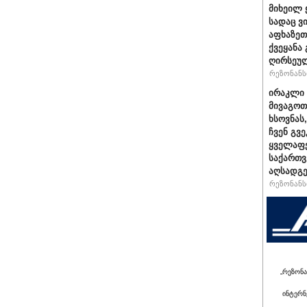
მიხეილ 
სადაც ვ
აფხაზეთ
ქვეყანა
ღირსეულ
რეზონანსი
ირაკლი 
მივაგოთ
ხსოვნას
ჩვენ გვე
ყველაფე
საქართ
აღსადგ
რეზონანსი
„რეზონა
ინტერნ