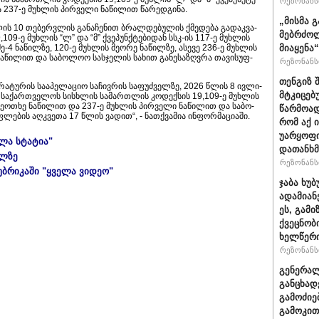
რეზონანსი
ა 237-ე მუხ­ლის პირ­ვე­ლი ნა­წი­ლით წა­რედ­გი­ნა.
„მისმა 
ის 10 თე­ბერ­ვლის გა­ნა­ჩე­ნით ბრალ­დე­ბუ­ლის ქმე­დე­ბა გა­დაკ­ვა­
მებრძოლ
,109-ე მუხ­ლის “ლ” და “მ” ქვე­პუნ­ქტე­ბი­დან სსკ-ის 117-ე მუხ­ლის
მე-4 ნა­წილ­ზე, 120-ე მუხ­ლის მე­ო­რე ნა­წილ­ზე, ასე­ვე 236-ე მუხ­ლის
მიაყენა
ა­წი­ლით და სა­ბო­ლოო სას­ჯე­ლის სა­ხით გა­ნე­სა­ზღვრა თა­ვი­სუფ­
რეზონანსი
თენგიზ 
რა­ტუ­რის სა­ა­პე­ლა­ციო სა­ჩივ­რის სა­ფუძ­ველ­ზე, 2026 წლის 8 ივ­ლი­
მტკიცებ
ნო სა­ქარ­თვე­ლოს სის­ხლის სა­მარ­თლის კო­დექ­სის 19,109-ე მუხ­ლის
 მე­ო­თხე ნა­წი­ლით და 237-ე მუხ­ლის პირ­ვე­ლი ნა­წი­ლით და სა­ბო­
წარმოად
­ლე­ბის აღ­კვე­თა 17 წლის ვა­დით“, - ნათ­ქვა­მია ინ­ფორ­მა­ცი­ა­ში.
რომ აქ 
უარყოფი
ელა სტატია"
დათანხმ
ულზე
რეზონანსი
უბრიკაში "ყველა ვიდეო"
ჯაბა ხუ
ადამიან
ეს, გამ
ქვეცნობ
ხელწერი
რეზონანსი
გენერალ
განცხად
გამოძიე
გამოკით