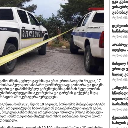
ეკა კუპ
ვისაუბრ
გამომიგ
რეზონანსი
დუშეთის
ხანძარი
რეზონანსი
არასრუ
იღებდა 
რეზონანსი
მიხეილ 
ერთად ვ
სადაც კ
რეზონანსი
მო, ძმებს ცეცხლი გაუხსნა და ერთ-ერთი მათგანი მოკლა, 17
სა­ა­პე­ლა­ციო სა­სა­მარ­თლომ სრუ­ლი­ად გა­ი­ზი­ა­რა და და­აკ­მა­
„ამდენმ
­ვა­რი და და­მამ­ძი­მე­ბელ გა­რე­მო­ე­ბებ­ში გან­ზრახ მკვლე­ლო­ბის
წი­ნა­აღ­მდე­გო მი­სა­კუთ­რე­ბი­სა და ტა­რე­ბის ფაქ­ტებ­ზე მსჯავ­
სწორად?
რ­მა­ცი­ას პრო­კუ­რა­ტუ­რა ავ­რცე­ლებს.
თვითონ?
ბარამიძ
ად­გინ­და, რომ 2025 წლის 19 ივ­ლისს, ბორ­ჯო­მის მუ­ნი­ცი­პა­ლი­ტეტ­ში
­ა­ზე, ბრალ­დე­ბულ­მა სა­ძოვ­რებ­თან და­კავ­ში­რე­ბუ­ლი და­ვის გამო,
რეზონანსი
ით, მოკ­ვლის გან­ზრახ­ვით არა­ერ­თხელ ეს­რო­ლა მი­სი­ვე მა­მის კუთ­
ღო ჯან­მრთე­ლო­ბის მსუ­ბუ­ქი ხა­რის­ხის და­ზი­ა­ნე­ბა, ხოლო მე­ო­რე
ქუთაისშ
­და­იც­ვა­ლა.
სახლის 
ს სა­მარ­თლის კო­დექ­სის 19,109-ე მუხ­ლის “ლ” და “მ” ქვე­პუნ­ქტე­