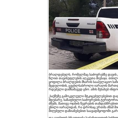
ბრალდებულს, რომელმაც საძოვრებზე დავის გა
წლით თავისუფლების აღკვეთა მიესაჯა. თბი­ლი­სის 
ყო­ფი­ლა ბრალ­დე­ბის მხა­რის სა­ა­პე­ლა­ციო სა­ჩი
მცდე­ლო­ბის, ცე­ცხლსას­რო­ლი ია­რა­ღის მარ­თლსა­
რდე­ბუ­ლი დამ­ნა­შა­ვედ ცნო. ამის შე­სა­ხებ ინ­ფო
„საქ­მე­ზე გა­მოკ­ვლე­უ­ლი მტკი­ცე­ბუ­ლე­ბე­ბით დ
მდე­ბა­რე, სა­ზა­ფხუ­ლო სა­ძოვ­რე­ბის ტე­რი­ტო­რი
ძმებს, მა­თი­ვე ოჯა­ხის წევ­რე­ბის თან­დას­წრე­ბ
ვნი­ლი ია­რა­ღი­დან, რა დრო­საც ერ­თმა ძმამ მი­ი­
მი­ღე­ბუ­ლი და­ზი­ა­ნე­ბე­ბით სა­ა­ვად­მყო­ფო­ში გარ
და­კა­ვე­ბულს ბრალ­დე­ბა სა­ქარ­თვე­ლოს სის­ხლი