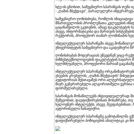
სტუ-ის ცნობით, სამეცნიერო სპარინგის თემა
- „ღამის მბეჭდავი“, პარალელური ინტერპრე
სამეცნიერო ღონისძიება, რომლის ინიციატივა
მმართველობის პრობლემათა კვლევების ინსტ
ცაცანაშვილის ეკუთვნის, ამავე ფაკულტეტის
ასევე, ინფორმატიკისა და მართვის სისტემე
რექტორის, პროფესორ თამარ ლომინაძის ხე
ინტელექტუალურ სპარინგში ასევე მონაწილეო
უნივერსიტეტის სამეცნიერო და აკადემიური წრ
ღონისძიებას მოდერაციას უწევდნენ ვიცე-რე
ბიზნესტექნოლოგიების ფაკულტეტის საჯარო 
ხელმძღვანელი, პროფესორი მარიამ ცაცანაშ
ინტელექტუალურ სპარინგზე ორგანიზატორებმ
ესეების კრებულის, „ღამის მბეჭდავის“ მიხედ
აუდიტორიას შესთავაზეს ორი ალტერნატიულ
მიერ გენერირებული ალგორითმული ვერსია იყ
ფორმულირებული.
სპარინგის მონაწილეებს ინდივიდუალურად მ
მეშვეობით, დაეფიქსირებინათ მოსაზრება, თ
ხელოვნურ ინტელექტს, ასევე, შეეფასებინათ
ავტორისეული ჩანაფიქრი.
ინტელექტუალურ სპარინგზე გამოტანილმა ექს
დაფიქსირებული პოზიციების ანალიტიკა კი 