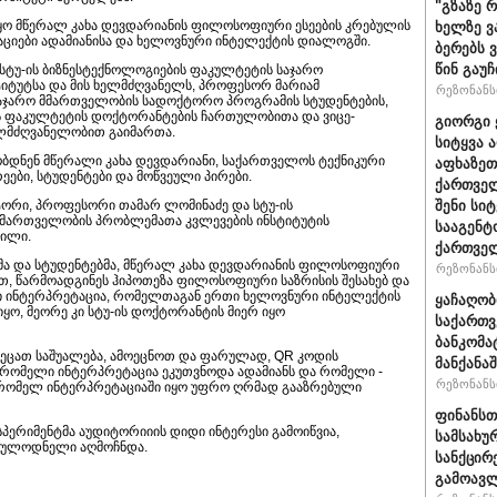
"გზაზე 
 იყო მწერალ კახა დევდარიანის ფილოსოფიური ესეების კრებულის
ხელზე ვ
ტაციები ადამიანისა და ხელოვნური ინტელექტის დიალოგში.
ბერებს 
წინ გაუ
 სტუ-ის ბიზნესტექნოლოგიების ფაკულტეტის საჯარო
იტუტსა და მის ხელმძღვანელს, პროფესორ მარიამ
რეზონანსი
 საჯარო მმართველობის სადოქტორო პროგრამის სტუდენტების,
ბის ფაკულტეტის დოქტორანტების ჩართულობითა და ვიცე-
გიორგი 
ლმძღვანელობით გაიმართა.
სიტყვა 
ბდნენ მწერალი კახა დევდარიანი, საქართველოს ტექნიკური
აფხაზეთ
ეები, სტუდენტები და მოწვეული პირები.
ქართველ
ქტორი, პროფესორი თამარ ლომინაძე და სტუ-ის
შენი სი
მმართველობის პრობლემათა კვლევების ინსტიტუტის
სააგენტ
ვილი.
ქართვე
ა და სტუდენტებმა, მწერალ კახა დევდარიანის ფილოსოფიური
რეზონანსი
ვით, წარმოადგინეს ჰიპოთეზა ფილოსოფიური საზრისის შესახებ და
ი ინტერპრეტაცია, რომელთაგან ერთი ხელოვნური ინტელექტის
ყაჩაღობ
ო, მეორე კი სტუ-ის დოქტორანტის მიერ იყო
საქართვ
ბანკომა
იეცათ საშუალება, ამოეცნოთ და ფარულად, QR კოდის
მანქანაშ
უ რომელი ინტერპრეტაცია ეკუთვნოდა ადამიანს და რომელი -
რეზონანსი
, რომელ ინტერპრეტაციაში იყო უფრო ღრმად გააზრებული
ფინანსთ
პერიმენტმა აუდიტორიიის დიდი ინტერესი გამოიწვია,
სამსახუ
მოულოდნელი აღმოჩნდა.
სანქცირ
გამოავლ