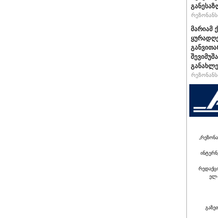
განესაზ
რეზონანსი
მარიამ 
ყურადღე
განვითა
შევიმუშ
განახლე
რეზონანსი
„რეზონა
ინტერნ
რედაქც
ელ-
გაზე