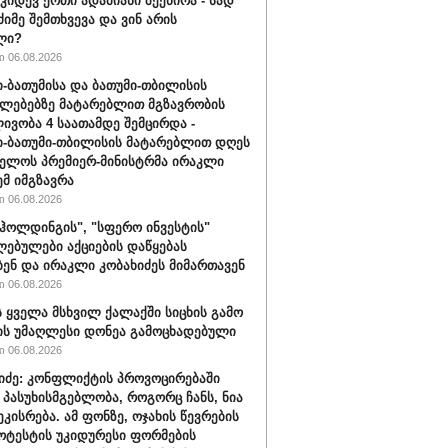
 კიდევ ერთი ადამიანი შეეწირა - სად
ძიმე შემთხვევა და ვინ არის
ლი?
 06.08.2026
-ბათუმისა და ბათუმი-თბილისის
ლებებზე მატარებლით მგზავრობის
ივობა 4 საათამდე შემცირდა -
-ბათუმი-თბილისის მატარებლით დღეს
ელოს პრემიერ-მინისტრმა ირაკლი
ემ იმგზავრა
 06.08.2026
ჰოლდინგის", "სფერო ინვესტის"
ებულები აქციების დაწყებას
ბენ და ირაკლი კობახიძეს მიმართავენ
 06.08.2026
 ყველა მსხვილ ქალაქში სიცხის გამო
ს უმაღლესი დონეა გამოცხადებული
 06.08.2026
შიძე: კონფლიქტის პროვოცირებაში
 პასუხისმგებლობა, როგორც ჩანს, ნია
ეკისრება. ამ ფონზე, ოჯახის წევრების
ოტესტის უკიდურესი ფორმების