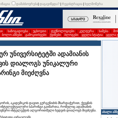
იზაცია
დამახსოვრება
|
დაგავიწყდა?
|
რეგისტრაცია
|
ხელმოწერა
სი
|
საზოგადოება
|
უცხოეთი
|
ტექნოლოგიები
|
კულტურა
|
სამება
|
მო
|
ბოლო ამბები
|
გამოკითხვები
|
ქვიზები
|
ბლოგები
|
ყველა სტატია
|
ყველა 
ურ უნივერსიტეტში ადამიანის
დვის დიალოგს უნიკალური
რინგი მიეძღვნა
ორის, აკადემიკოს დავით გურგენიძის მხარდაჭერით, ქვეყნის
 ინტელექტუალური სპარინგი გაიმართა, რომელიც ადამიანის
ელოვნური ინტელექტის ალგორითმული ხედვის დიალოგს მიეძღვნა.
ახალი ამბ
რსიტეტი ავრცელებს.