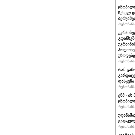
ცნობილი
წუხელ დ
ბერუაშვ
რეზონანსი
უკრაინუ
გდანსკშ
უკრაინი
პოლონე
უწოდებ
რეზონანსი
რამ გამ
გარდაცვ
დასკვნა
რეზონანსი
ენმ - ი
ცნობილ
რეზონანსი
უდანაშა
გავაკეთე
რეზონანსი