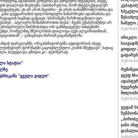
ომელიც ადამიანის გონებისა და ემოციური ინტუიციის, ასევე,
ის დიალოგს მიეძღვნა. სასიხარულოა, რომ ინტელექტუალურ
კუპატაძ
ტუდენტები. ეს არ არის შეჯიბრი - ეს არის თანამშრომლობისა და
სპეკულა
 კახა დევდარიანის ფილოსოფიური ნაწარმოები ადამიანისა და
შესაძლე
ეტაციის საგნად ვაქციეთ. სპარინგზე წარმოდგენილი იყო
ახებ - „სულიერი წონასწორობის ძიება“. ჩვენი ექსპერიმენტი არ
ნანული
 ერთდროული წარმოსახვაა ორ განსხვავებულ სისტემაში -
რეზონანსი
იმენტი, რომელშიც მწერლობას დიალოგი აქვს ალგორითმთან,
ვაციასთან“, - განაცხადა მარიამ ცაცანაშვილმა.
ირაკლი 
საავადმ
ინგის ფარგლებში, ორგანიზატორებმა აუდიტორიას ასევე
ლტიმედიურ ფორმატში გაცოცხლებული „ღამის მბეჭდავი“, სადაც
ყოფილ პ
ი, სიუჟეტი და ემოცია კი - ფერწერად.
გატარებ
რეზონანსი
ელა სტატია"
ულზე
რუმინეთ
ჯგუფ Mo
უბრიკაში "ყველა ვიდეო"
ადასტურ
სუვერენ
მთლიანო
რეზონანსი
უეფამ S
ჩემპიონ
„პირობე
ჯანი ინ
დაბალი
რეზონანსი