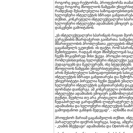
როგორც ვიცე-რექტორმა, პროფესორმა თამარ 
ისევე როგორც მსოფლიოს წამყვანი უნივერსიტ
რამდენად შესაძლებელია საზოგადოებისთვის
ხელოვნური ინტელექტის სწრაფი განვითარებ
თქმით, კონკრეტული ინტელექტუალური სპარინ
ხელოვნური ინტელექტი ადამიანის ემოციურ გა
დასკვნები გამოიტანოს.
„ეს ინტელექტუალური სპარინგის რიგით მეორ
გურგენიძის მხარდაჭერით გაიმართა. სამეცნი
მმართველობის პრობლემათა კვლევების ინსტ
ცაცანაშვილს ეკუთვნის. ის ფაქტი, რომ სპარი
შემთხვევითი, რადგან ისეთ მნიშვნელოვან სა
ჩვენს მოკავშირედ მისი ქცევა. პროცესი ითვალ
რომლებისთვისაც ხელოვნური ინტელექტი უკვე
პედაგოგებს და მკვლევრებს, ისე სტუდენტებს
მსოფლიოს წამყვანი უნივერსიტეტებიც ატარებ
არის შესაძლებელი საზოგადოებისთვის სასი
ინტელექტის სწრაფი განვითარება და შემოჭ
უნივერსიტეტი პირველია ჩვენი ქვეყნის უმაღ
ხელოვნური ინტელექტის განვითარებაზე დაკვი
ფორმატი დაინერგა. ამ კონკრეტული ღონისძი
ინტელექტი ადამიანის ემოციურ განზომილება
ტექსტი, შეუძლია თუ არა კრიტიკული აზროვნ
ზედაპირულად გარდაქმნის ლიტერატურულ ტექს
ადამიანისა და ხელოვნური ინტელექტის ნააზრ
გამოვიტანოთ განსჯის შედეგად“, - აღნიშნა თ
პროფესორ მარიამ ცაცანაშვილის თქმით, ინ
პარალელური ფიქრის სივრცეა, სადაც, ამჯერ
- „ღამის მბეჭდავი“ ადამიანისა და OpenAI-ის