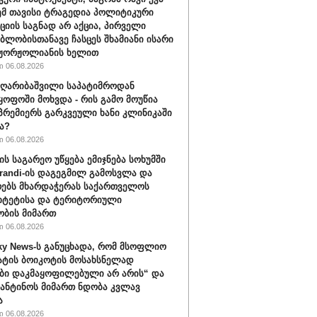
ემ თავისი ტრაგედია პოლიტიკური
ციის საგნად არ აქცია, პირველი
ბლობისთანავე ჩასცეს შხამიანი ისარი
 ჟორჟოლიანის ხელით
 06.08.2026
ღარიბაშვილი საპატიმროდან
ყოფოში მოხვდა - რის გამო მოუწია
რემიერს გარკვეული ხანი კლინიკაში
ა?
 06.08.2026
ის საგარეო უწყება ემიჯნება სოხუმში
randi-ის დაგეგმილ გამოსვლა და
ებს მხარდაჭერას საქართველოს
იტეტისა და ტერიტორიული
ბის მიმართ
 06.08.2026
ky News-ს განუცხადა, რომ მსოფლიო
ატის ბოიკოტის მოსახსნელად
ბი დაკმაყოფილებული არ არის“ და
ფანტინოს მიმართ ნდობა კვლავ
ა
 06.08.2026