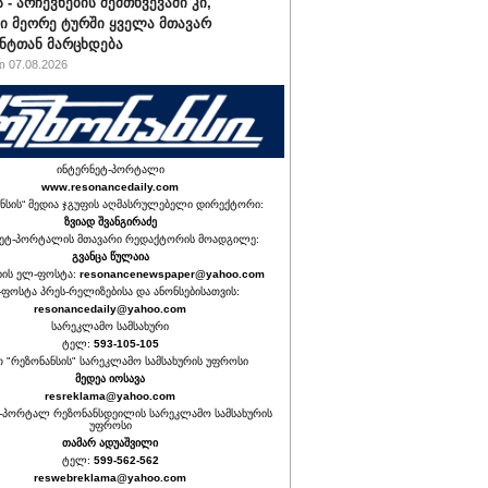
 - არჩევნების შემთხვევაში კი,
ი მეორე ტურში ყველა მთავარ
ნტთან მარცხდება
 07.08.2026
ინტერნეტ-პორტალი
www.resonancedaily.com
ნსის“ მედია ჯგუფის აღმასრულებელი დირექტორი:
ზვიად შვანგირაძე
ეტ-პორტალის მთავარი რედაქტორის მოადგილე:
გვანცა წულაია
იის ელ-ფოსტა:
resonancenewspaper@yahoo.com
ფოსტა პრეს-რელიზებისა და ანონსებისათვის:
resonancedaily@yahoo.com
სარეკლამო სამსახური
ტელ:
593-105-105
თ "რეზონანსის" სარეკლამო სამსახურის უფროსი
მედეა იოსავა
resreklama@yahoo.com
-პორტალ რეზონანსდეილის სარეკლამო სამსახურის
უფროსი
თამარ ადუაშვილი
ტელ:
599-562-562
reswebreklama@yahoo.com