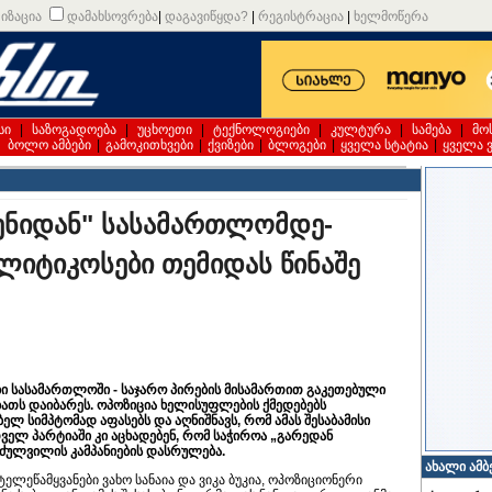
იზაცია
დამახსოვრება
|
დაგავიწყდა?
|
რეგისტრაცია
|
ხელმოწერა
სი
|
საზოგადოება
|
უცხოეთი
|
ტექნოლოგიები
|
კულტურა
|
სამება
|
მო
|
ბოლო ამბები
|
გამოკითხვები
|
ქვიზები
|
ბლოგები
|
ყველა სტატია
|
ყველა 
 ენიდან" სასამართლომდე-
ლიტიკოსები თემიდას წინაშე
ბი სასამართლოში - საჯარო პირების მისამართით გაკეთებული
ბათს დაიბარეს. ოპოზიცია ხელისუფლების ქმედებებს
ლ სიმპტომად აფასებს და აღნიშნავს, რომ ამას შესაბამისი
თველ პარტიაში კი აცხადებენ, რომ საჭიროა „გარედან
იძულვილის კამპანიების დასრულება.
ახალი ამბ
ლეწამყვანები ვახო სანაია და ვიკა ბუკია, ოპოზიციონერი