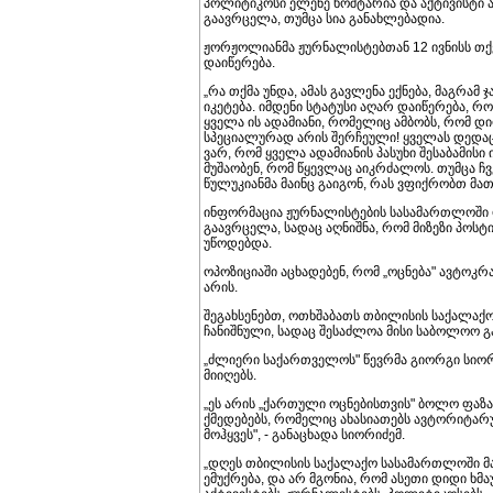
პოლიტიკოსი ელენე ხოშტარია და აქტივისტი ან
გაავრცელა, თუმცა სია განახლებადია.
ჟორჟოლიანმა ჟურნალისტებთან 12 ივნისს თქვა
დაიწერება.
„რა თქმა უნდა, ამას გავლენა ექნება, მაგრამ
იკეტება. იმდენი სტატუსი აღარ დაიწერება, რომ
ყველა ის ადამიანი, რომელიც ამბობს, რომ დიფ
სპეციალურად არის შერჩეული! ყველას დედაც, 
ვარ, რომ ყველა ადამიანის პასუხი შესაბამისი
მუშაობენ, რომ წყევლაც აიკრძალოს. თუმცა ჩ
წულუკიანმა მაინც გაიგონ, რას ვფიქრობთ მათ
ინფორმაცია ჟურნალისტების სასამართლოში 
გაავრცელა, სადაც აღნიშნა, რომ მიზეზი პოსტ
უწოდებდა.
ოპოზიციაში აცხადებენ, რომ „ოცნება" ავტოკ
არის.
შეგახსენებთ, ოთხშაბათს თბილისის საქალაქო
ჩანიშნული, სადაც შესაძლოა მისი საბოლოო გ
„ძლიერი საქართველოს" წევრმა გიორგი სიორიძ
მიიღებს.
„ეს არის „ქართული ოცნებისთვის" ბოლო ფაზა.
ქმედებებს, რომელიც ახასიათებს ავტორიტა
მოჰყვეს", - განაცხადა სიორიძემ.
„დღეს თბილისის საქალაქო სასამართლოში მა
ემუქრება, და არ მგონია, რომ ასეთი დიდი ხმა