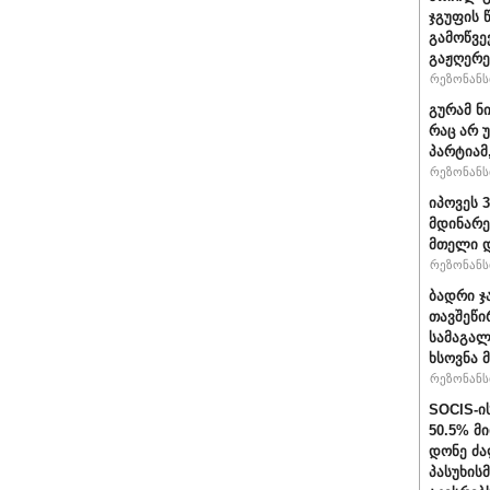
ჯგუფის 
გამოწვე
გაჟღერე
რეზონანსი
გურამ ნ
რაც არ 
პარტიამ
რეზონანსი
იპოვეს 
მდინარე
მთელი დ
რეზონანსი
ბადრი ჯ
თავშეწი
სამაგალ
ხსოვნა 
რეზონანსი
SOCIS-ი
50.5% მ
დონე ძა
პასუხის