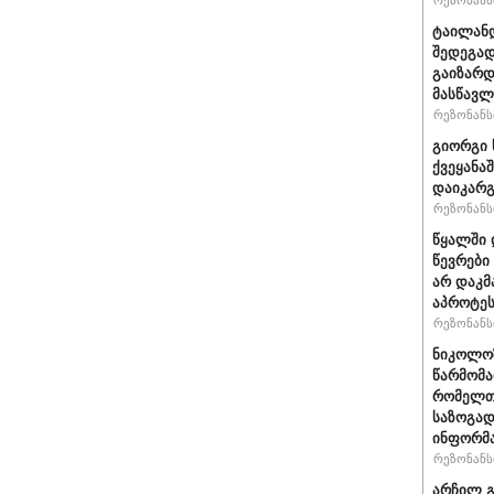
რეზონანსი
ტაილანდ
შედეგად
გაიზარდ
მასწავ
რეზონანსი
გიორგი 
ქვეყანა
დაიკარ
რეზონანსი
წყალში 
წევრები
არ დაკმ
აპროტეს
რეზონანსი
ნიკოლოზ
წარმომა
რომელთა
საზოგად
ინფორმა
რეზონანსი
არჩილ გ