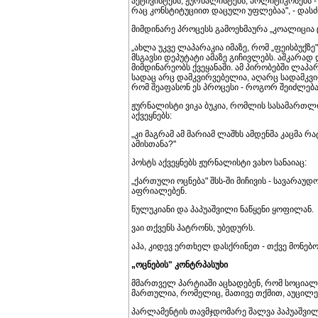
აქტივისტებს, ჟურნალისტებს, პოლიტიკოსებს -
რაც კონსტიტუციით დაცული უფლებაა", - დასძი
მიმდინარე პროცესს გამოეხმაურა „კოალიცი
„ახლა უკვე ლაპარაკია იმაზე, რომ „ფეისბუქზ
მსგავსი დეპუტატი ამაზე გიჩივლებს. აშკარად
მიმდინარეობს ქვეყანაში. ამ პირობებში ლაპა
სადაც არც დამკვირვებელია, აღარც სადამკვი
რომ შეაფასონ ეს პროცესი - როგორ შეიძლება 
ჟურნალისტი ვიკა ბუკია, რომლის სასამართლ
აქვეყნებს:
„კი მაგრამ ამ მარიამ ლაშხს ამდენმა კაცმა რ
ამისთანა?"
პოსტს აქვეყნებს ჟურნალისტი ვახო სანაიაც:
„ქართული ოცნება" შსს-ში მიჩივის - სავარაუდო
აფრიალებენ.
წულუკიანი და პაპუაშვილი ნაწყენი ყოფილან.
ვაი თქვენს პატრონს, უბედურს.
აჰა, კიდევ ერთხელ დასქრინეთ - თქვე მონებო
„ოცნების" კონტრპასუხი
მმართველ პარტიაში აცხადებენ, რომ სოციალ
მართულია, რომელიც, მათივე თქმით, აუცილ
პარლამენტის თავმჯდომარე შალვა პაპუაშვილ