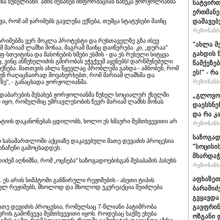
ა სუბელიანი. ამის შესახებ ინფორმაციას ნანუკა ჟორჟოლიანმა
სატვირთ
ერთმანე
, რომ ამ ჯარიმებს გავლენა ექნება, თუმცა სტატუსები მაინც
დაშავებ
რეზონანსი
 ჯარიმებმა ვერ მოკლა პროტესტი და რუსთაველზე გზა ისევ
"ახლა მ
 მარიამ ლაშხი მონაა, მაგრამ მაინც დაიწერება. კი, „დურაა"
გახდის 
-სთეიტისა და მასონების ხმები ესმის - და ეს რუსული სიტყვა
ვინც ანწუხელიძის გმირობას ეჭვქვეშ აყენებს! დარწმუნებული
წამქეზე
 იქნება. მათთვის ახლა წყევლაც პრობლემა გახდა - ამბობენ, რომ
ეს!" - რ
ვენ რაღაცნაირად მოვახერხებთ, რომ მარიამ ლაშხმა და
ზე", - განაცხადა ჟორჟოლიანმა.
რეზონანსი
დაბარების შესახებ ჟორჟოლიანმა წუხელ სოციალურ ქსელში
„გლოვოს
ი იყო, რომელშიც უმრავლესობის წევრ მარიამ ლაშხს მონას
დაესხნე
და რა კ
რატიის დაკანონებას ცდილობს, ხოლო ეს ხმაური შემთხვევითი არ
რეზონანსი
საზოგად
 სასამართლოში აქციაზე დაკავებული მათე დევაძის პროცესია
"სოცისი
ანაჩენი გამოცხადდეს.
მხარდაჭ
ემ აღნიშნა, რომ „ოცნება" საზოგადოებისგან შესაბამის პასუხს
რეზონანსი
აფხაზეთ
 ეს არის სიმპტომი განწირული რეჟიმების - ასეთი ტიპის
რულ რეჟიმებს, მხოლოდ და მხოლოდ უკურეაქცია შეიძლება
ბარამიძ
გვყავდა
თე დევიძის პროცესია, რომელსაც 7-წლიანი პატიმრობა
გავფრინ
ურის გამოწვევა შემთხვევითი იყოს. როდესაც საქმე ეხება
ოზგანი დ