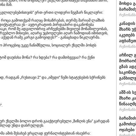
 იმის გამო, რომ სოციალურ ქსელში გამოხატეს თავიანთი აზრი,
მოხდა გ
ნა მან.
ბარამიძ
ა ცვლილებებისთვის" ერთ-ერთი ლიდერი ნუგზარ წიკლაური:
რეზონანსი
ე" როცა გამოთქვამ რაღაც მოსაზრებას, თურმე მარიამ ლაშხის
კანადის
 დიქტატურაა ეს - ავტოკრატიის პირდაპირი დაკანონება
რაკი, რომ მე ადგილობრივ არჩევნებში მივიღებ მონაწილეობას,
მხარს უ
რვებლო მისიები, აღარც უცხოელები აღარ ჩამოდიან იმისთვის,
აკეთებს
აქედან რამე კარგი გამოვიდეს?" - განაცხადა წიკლაურმა.
აფხაზეთ
ო პროცესიც უკვე ჩანიშნულია, სოციალურ ქსელში პოსტს
რეზონანსი
არჩილ 
ატომ დაუძახა მონა? რა ხდება? რა დამთხვევაა? რა ქენი
მოძრაობ
გზას ად
საკონსტ
დ, რადგან „რუსთავი 2" და „იმედი" ჩემი სტატუსების სქრინებს
განხილ
რეზონანსი
აშშ-ის 
მხარი კ
წინააღმ
".
რეზონანსი
ბარამიძ
ურ ქსელში ბოლო დროს გააქტიურებული „ზიზღის ენა" გარედან
გამოძიე
ებლად უნდა დასრულდეს.
ოჯახები
მა ამის შესახებ ვრცლად ჟურნალისტებთან ისაუბრა:
რეზონანსი