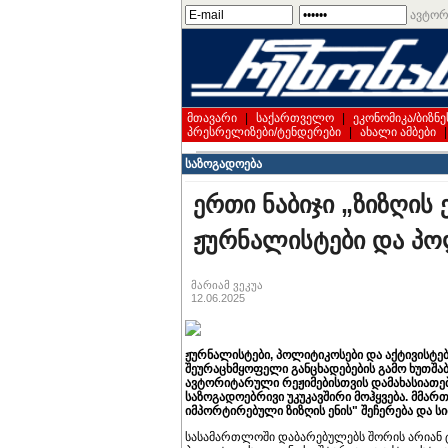
ავტორ
მთავარი
|
საქართველო
|
ეკონომიკა/ბიზნე
პრესრელიზები/ტენდერები
|
ახალი ამბები
საზოგადოება
ერთი ნაბიჯი „ზიზღის
ჟურნალისტები და პო
მარიამ ვეკუა
12.06.2025
ჟურნალისტები, პოლიტიკოსები და აქტივისტე
შეურაცხმყოფელი განცხადებების გამო ხუთშა
ავტორიტარული რეჟიმებისთვის დამახასიათებე
საზოგადოებრივი უკუკავშირი მოჰყვება. მმარ
იმპორტირებული ზიზღის ენის" შეჩერება და ს
სასამართლოში დაბარებულებს შორის არიან ტე