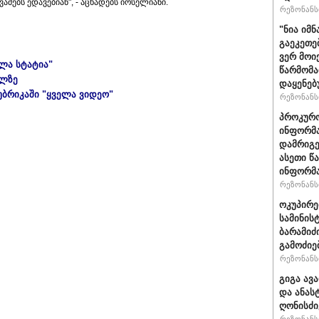
ვამებს ედავებიან", - აცხადებს იოსელიანი.
რეზონანსი
"ნია იმნ
გაეკეთე
ვერ მოი
ელა სტატია"
წარმომა
ულზე
დაყენებ
უბრიკაში "ყველა ვიდეო"
რეზონანსი
პროკურო
ინფორმა
დამრიგე
ასეთი წ
ინფორმა
რეზონანსი
ოკუპირე
სამინის
ბარამიძ
გამოძიე
რეზონანსი
გიგა ავ
და ანას
ღონისძი