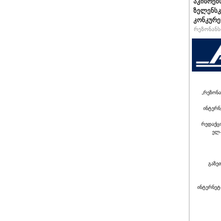
აკისრებს
ზელენსკ
კონკურე
რეზონანსი
„რეზონა
ინტერნ
რედაქც
ელ-
გაზე
ინტერნეტ