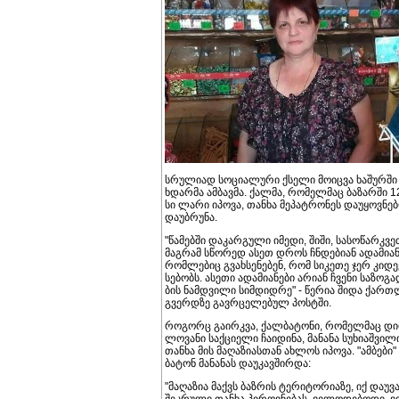
სრუ­ლი­ად სო­ცი­ა­ლუ­რი ქსე­ლი მო­იც­ვა ხა­შურ­ში
ხდარ­მა ამ­ბავ­მა. ქალ­მა, რო­მელ­მაც ბა­ზარ­ში 
სი ლარი იპო­ვა, თან­ხა მე­პატ­რო­ნეს და­უ­ყოვ­ნე
და­უბ­რუ­ნა.
"წა­მებ­ში და­კარ­გუ­ლი იმე­დი, შიში, სა­სო­წარ­კვ
მაგ­რამ სწო­რედ ასეთ დროს ჩნდე­ბი­ან ადა­მი­ა­ნ
რომ­ლე­ბიც გვახ­სე­ნე­ბენ, რომ სი­კე­თე ჯერ კი­დ
სე­ბობს. ასე­თი ადა­მი­ა­ნე­ბი არი­ან ჩვე­ნი სა­ზო­გა
ბის ნამ­დვი­ლი სიმ­დიდ­რე" - წე­რია შიდა ქარ­
გვერ­დზე გავ­რცე­ლე­ბულ პოს­ტში.
რო­გორც გა­ირ­კვა, ქალ­ბა­ტო­ნი, რო­მელ­მაც დ
ლო­ვა­ნი საქ­ცი­ე­ლი ჩა­ი­დი­ნა, მა­ნა­ნა სუ­ხი­აშ­ვი­ლ
თან­ხა მის მა­ღა­ზი­ას­თან ახ­ლოს იპო­ვა. "ამბები
ბა­ტონ მა­ნა­ნას და­უ­კავ­შირ­და:
"მა­ღა­ზია მაქვს ბაზ­რის ტე­რი­ტო­რი­ა­ზე, იქ და­უ­