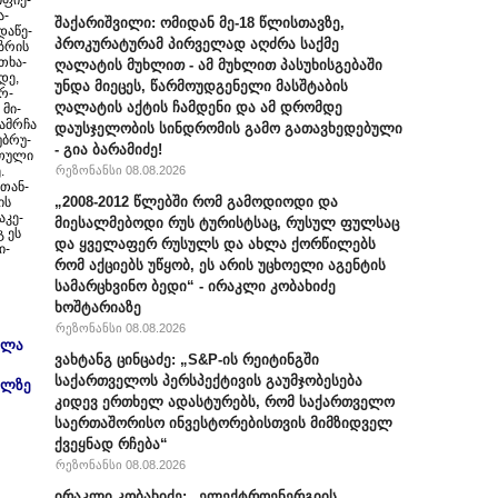
ი­ფიქ­
ა-
შაქარიშვილი: ომიდან მე-18 წლისთავზე,
და­წე­
პროკურატურამ პირველად აღძრა საქმე
ზ­რის
­თხა­
ღალატის მუხლით - ამ მუხლით პასუხისგებაში
­დე,
უნდა მიეცეს, წარმოუდგენელი მასშტაბის
ერ­
ღალატის აქტის ჩამდენი და ამ დრომდე
 მი­
დამ­რჩა
დაუსჯელობის სინდრომის გამო გათავხედებული
უბ­რუ­
- გია ბარამიძე!
­თუ­ლი
რეზონანსი 08.08.2026
.
 თან­
„2008-2012 წლებში რომ გამოდიოდი და
ის
­კე­
მიესალმებოდი რუს ტურისტსაც, რუსულ ფულსაც
გ ეს
და ყველაფერ რუსულს და ახლა ქორწილებს
ი­
რომ აქციებს უწყობ, ეს არის უცხოელი აგენტის
სამარცხვინო ბედი“ - ირაკლი კობახიძე
ხოშტარიაზე
რეზონანსი 08.08.2026
ელა
ვახტანგ ცინცაძე: „S&P-ის რეიტინგში
საქართველოს პერსპექტივის გაუმჯობესება
ულზე
კიდევ ერთხელ ადასტურებს, რომ საქართველო
საერთაშორისო ინვესტორებისთვის მიმზიდველ
ქვეყნად რჩება“
რეზონანსი 08.08.2026
ირაკლი კობახიძე: „ელექტროენერგიის