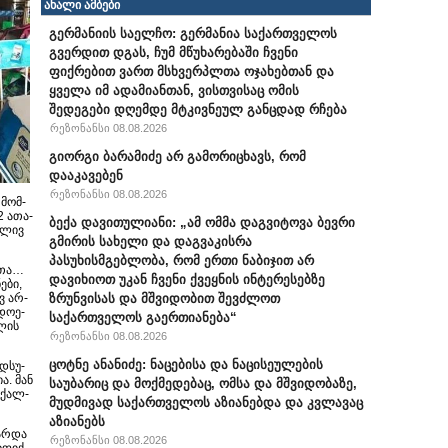
ახალი ამბები
გერმანიის საელჩო: გერმანია საქართველოს
გვერდით დგას, ჩუმ მწუხარებაში ჩვენი
ფიქრებით ვართ მსხვერპლთა ოჯახებთან და
ყველა იმ ადამიანთან, ვისთვისაც ომის
შედეგები დღემდე მტკივნეულ განცდად რჩება
რეზონანსი 08.08.2026
გიორგი ბარამიძე არ გამორიცხავს, რომ
დააკავებენ
რეზონანსი 08.08.2026
 მომ­
12 ათა­
ბექა დავითულიანი: „ამ ომმა დაგვიტოვა ბევრი
ბ­ლივ
გმირის სახელი და დაგვაკისრა
პასუხისმგებლობა, რომ ერთი ნაბიჯით არ
ე­თა…
დავიხიოთ უკან ჩვენი ქვეყნის ინტერესებზე
ე­ბი,
ზრუნვისას და მშვიდობით შევძლოთ
ევ არ­
­დო­ე­
საქართველოს გაერთიანება“
თლის
რეზონანსი 08.08.2026
ცოტნე ანანიძე: ნაცებისა და ნაცისეულების
იდსუ­
ია. მან
საუბარიც და მოქმედებაც, ომსა და მშვიდობაზე,
" ქალ­
მუდმივად საქართველოს აზიანებდა და კვლავაც
აზიანებს
ვარ­და
რეზონანსი 08.08.2026