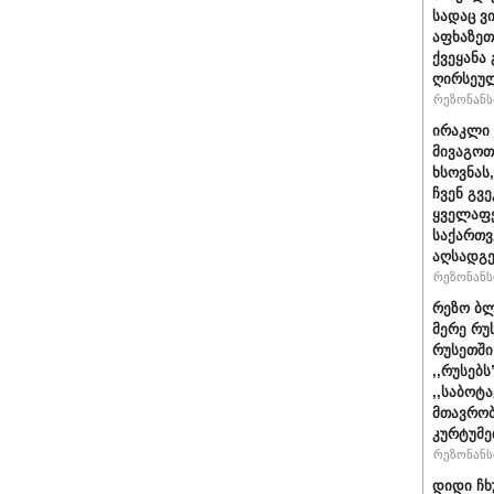
სადაც ვ
აფხაზეთ
ქვეყანა
ღირსეულ
რეზონანსი
ირაკლი 
მივაგოთ
ხსოვნას
ჩვენ გვე
ყველაფე
საქართ
აღსადგ
რეზონანსი
რეზო ბლ
მერე რუ
რუსეთში
,,რუსებ
,,საბოტ
მთავრობ
კურტუმე
რეზონანსი
დიდი ჩხ