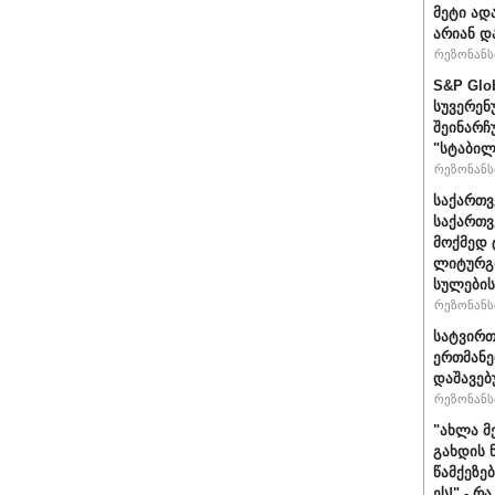
მეტი ად
არიან დ
რეზონანსი
S&P Glo
სუვერენ
შეინარჩ
"სტაბილ
რეზონანსი
საქართვ
საქართ
მოქმედ 
ლიტურგი
სულების
რეზონანსი
სატვირთ
ერთმანე
დაშავებ
რეზონანსი
"ახლა მ
გახდის 
წამქეზე
ეს!" - რ