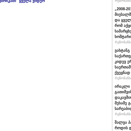
უბრიკაში "ყველა ვიდეო"
რეზონანსი
„2008-2
მიესალმ
და ყვე
რომ აქც
სამარცხ
ხოშტარი
რეზონანსი
ვახტანგ 
საქართვ
კიდევ ე
საერთაშ
ქვეყნად
რეზონანსი
ირაკლი 
გათიშვი
დაკავში
მესამე 
სარეაბი
რეზონანსი
შალვა პ
როდის დ