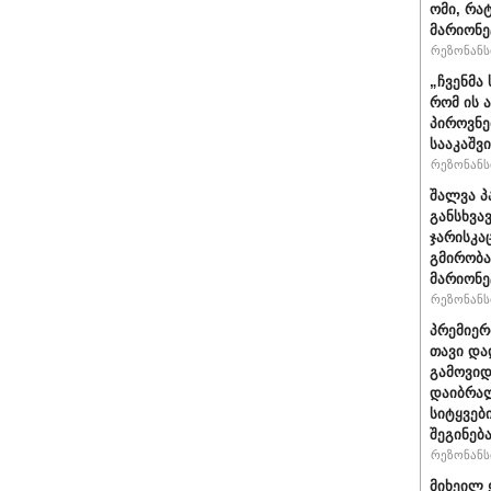
ომი, რა
მარიონე
რეზონანსი
„ჩვენმა
რომ ის 
პიროვნე
სააკაშვ
რეზონანსი
შალვა პ
განსხვა
ჯარისკა
გმირობა
მარიონე
რეზონანსი
პრემიერ
თავი და
გამოვიდ
დაიბრალ
სიტყვებ
შეგინებ
რეზონანსი
მიხეილ 