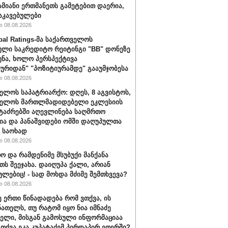
ამიანი ერთმანეთს გამეტებით დაერია,
აკავებულები
 08.08.2026
bal Ratings-მა საქართველოს
ული საკრედიტო რეიტინგი "BB" დონეზე
უნა, ხოლო პერსპექტივა
ურიდან" "პოზიტიურამდე" გააუმჯობესა
 08.08.2026
ელოს საპატრიარქო: დღეს, 8 აგვისტოს,
ველოს მართლმადიდებელი ეკლესიის
ტაძრებში აღევლინება საღმრთო
ა და პანაშვიდები ომში დაღუპულთა
 საოხად
 08.08.2026
ო და რამდენიმე მსუბუქი მანქანა
თს შეეჯახა. დაიღუპა ქალი, არიან
ულებიც! - სად მოხდა მძიმე შემთხვევა?
 08.08.2026
ე ერთი წინადადება რომ ვთქვა, ის
ნათელს, თუ რატომ იყო ნია იმნაძე
ბელი, მისგან გამოსული ინფორმაციაა
ა თქვა ეკა კუპატაძემ პირდაპირ ეთერში?