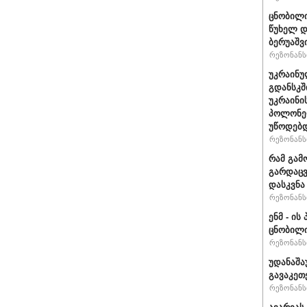
ცნობილი
წუხელ დ
ბერუაშვ
რეზონანსი
უკრაინუ
გდანსკშ
უკრაინი
პოლონე
უწოდებ
რეზონანსი
რამ გამ
გარდაცვ
დასკვნა
რეზონანსი
ენმ - ი
ცნობილ
რეზონანსი
უდანაშა
გავაკეთე
რეზონანსი