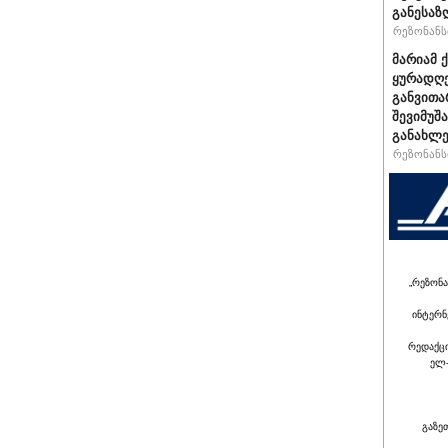
განესაზ
რეზონანსი
მარიამ 
ყურადღე
განვითა
შევიმუშ
განახლე
რეზონანსი
„რეზონა
ინტერნ
რედაქც
ელ-
გაზე