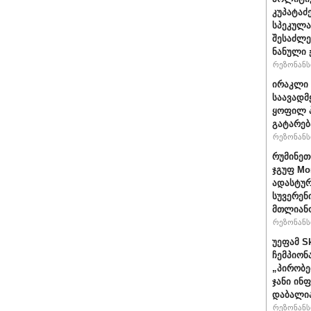
კუპატაძ
სპეკულა
შესაძლე
ნანული
რეზონანსი
ირაკლი 
საავადმ
ყოფილ პ
გატარებ
რეზონანსი
რუმინეთ
ჯგუფ Mo
ადასტურ
სუვერენ
მთლიანო
რეზონანსი
უეფამ S
ჩემპიონ
„პირობე
ჯანი ინ
დაბალი
რეზონანსი