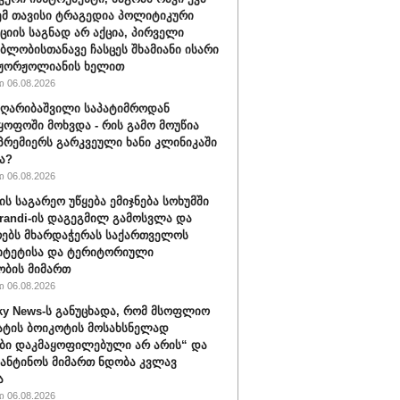
ემ თავისი ტრაგედია პოლიტიკური
ციის საგნად არ აქცია, პირველი
ბლობისთანავე ჩასცეს შხამიანი ისარი
 ჟორჟოლიანის ხელით
 06.08.2026
ღარიბაშვილი საპატიმროდან
ყოფოში მოხვდა - რის გამო მოუწია
რემიერს გარკვეული ხანი კლინიკაში
ა?
 06.08.2026
ის საგარეო უწყება ემიჯნება სოხუმში
randi-ის დაგეგმილ გამოსვლა და
ებს მხარდაჭერას საქართველოს
იტეტისა და ტერიტორიული
ბის მიმართ
 06.08.2026
ky News-ს განუცხადა, რომ მსოფლიო
ატის ბოიკოტის მოსახსნელად
ბი დაკმაყოფილებული არ არის“ და
ფანტინოს მიმართ ნდობა კვლავ
ა
 06.08.2026