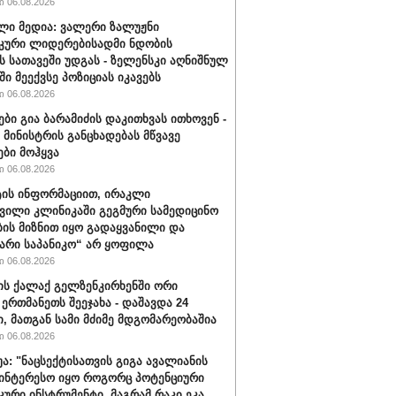
 06.08.2026
ლი მედია: ვალერი ზალუჟნი
კური ლიდერებისადმი ნდობის
ს სათავეში უდგას - ზელენსკი აღნიშნულ
ი მეექვსე პოზიციას იკავებს
 06.08.2026
ები გია ბარამიძის დაკითხვას ითხოვენ -
მინისტრის განცხადებას მწვავე
ები მოჰყვა
 06.08.2026
ის ინფორმაციით, ირაკლი
ვილი კლინიკაში გეგმური სამედიცინო
ბის მიზნით იყო გადაყვანილი და
არი საპანიკო“ არ ყოფილა
 06.08.2026
ის ქალაქ გელზენკირხენში ორი
 ერთმანეთს შეეჯახა - დაშავდა 24
ი, მათგან სამი მძიმე მდგომარეობაშია
 06.08.2026
უა: "ნაცსექტისათვის გიგა ავალიანის
ინტერესო იყო როგორც პოტენციური
ური ინსტრუმენტი, მაგრამ რაკი ეკა