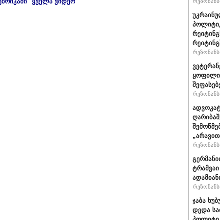
უბრიკაში "ყველა ვიდეო"
რეზონანსი
უკრაინუ
პოლიტი
რეიტინგ
რეიტინგშ
რეზონანსი
ვეტერან
ყოფილი 
შეფასებ
რეზონანსი
ადვოკატ
ღარიბაშ
შემოწმე
„არავით
რეზონანსი
გერმანი
ტრამვაი
ადამიან
რეზონანსი
ჯაბა ხუბ
დედა სა
პოლიტიკ