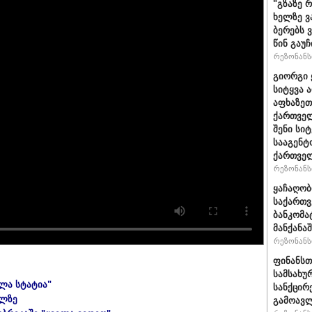
"გზაზე 
ხელზე ვ
ბერებს 
წინ გაუ
რეზონანსი
გიორგი 
სიტყვა 
აფხაზეთ
ქართველ
შენი სი
სააგენტ
ქართვე
რეზონანსი
ყაჩაღობ
საქართვ
ბანკომა
მანქანაშ
რეზონანსი
ფინანსთ
სამსახუ
ელა სტატია"
სანქცირ
ულზე
გამოავლ