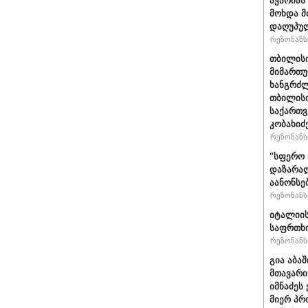
ავარიას
მოხდა მ
დაღუპუ
რეზონანსი
თბილისი
მიმართუ
ხანგრძლ
თბილისი
საქართვ
კობახიძ
რეზონანსი
"სფერო 
დაზარალ
აანონსე
რეზონანსი
იტალიის
საფრთხი
რეზონანსი
გია აბა
მთავარი
იმნაძეს 
მიერ პრ