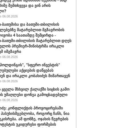
 კიდევ ერთი ადამიანი შეეწირა - სად
ძიმე შემთხვევა და ვინ არის
ლი?
 06.08.2026
-ბათუმისა და ბათუმი-თბილისის
ლებებზე მატარებლით მგზავრობის
ივობა 4 საათამდე შემცირდა -
-ბათუმი-თბილისის მატარებლით დღეს
ელოს პრემიერ-მინისტრმა ირაკლი
ემ იმგზავრა
 06.08.2026
ჰოლდინგის", "სფერო ინვესტის"
ებულები აქციების დაწყებას
ბენ და ირაკლი კობახიძეს მიმართავენ
 06.08.2026
 ყველა მსხვილ ქალაქში სიცხის გამო
ს უმაღლესი დონეა გამოცხადებული
 06.08.2026
შიძე: კონფლიქტის პროვოცირებაში
 პასუხისმგებლობა, როგორც ჩანს, ნია
ეკისრება. ამ ფონზე, ოჯახის წევრების
ოტესტის უკიდურესი ფორმების