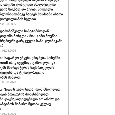
ემ თავისი ტრაგედია პოლიტიკური
ციის საგნად არ აქცია, პირველი
ბლობისთანავე ჩასცეს შხამიანი ისარი
 ჟორჟოლიანის ხელით
 06.08.2026
ღარიბაშვილი საპატიმროდან
ყოფოში მოხვდა - რის გამო მოუწია
რემიერს გარკვეული ხანი კლინიკაში
ა?
 06.08.2026
ის საგარეო უწყება ემიჯნება სოხუმში
randi-ის დაგეგმილ გამოსვლა და
ებს მხარდაჭერას საქართველოს
იტეტისა და ტერიტორიული
ბის მიმართ
 06.08.2026
ky News-ს განუცხადა, რომ მსოფლიო
ატის ბოიკოტის მოსახსნელად
ბი დაკმაყოფილებული არ არის“ და
ფანტინოს მიმართ ნდობა კვლავ
ა
 06.08.2026