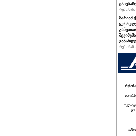
განესაზ
რეზონანსი
მარიამ 
ყურადღე
განვითა
შევიმუშ
განახლე
რეზონანსი
„რეზონა
ინტერნ
რედაქც
ელ-
გაზე