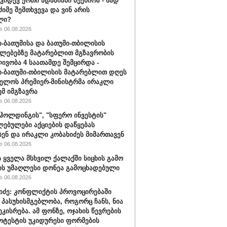
 კიდევ ერთი ადამიანი შეეწირა - სად
ძიმე შემთხვევა და ვინ არის
ლი?
 06.08.2026
-ბათუმისა და ბათუმი-თბილისის
ლებებზე მატარებლით მგზავრობის
ივობა 4 საათამდე შემცირდა -
-ბათუმი-თბილისის მატარებლით დღეს
ელოს პრემიერ-მინისტრმა ირაკლი
ემ იმგზავრა
 06.08.2026
ჰოლდინგის", "სფერო ინვესტის"
ებულები აქციების დაწყებას
ბენ და ირაკლი კობახიძეს მიმართავენ
 06.08.2026
 ყველა მსხვილ ქალაქში სიცხის გამო
ს უმაღლესი დონეა გამოცხადებული
 06.08.2026
შიძე: კონფლიქტის პროვოცირებაში
 პასუხისმგებლობა, როგორც ჩანს, ნია
ეკისრება. ამ ფონზე, ოჯახის წევრების
ოტესტის უკიდურესი ფორმების