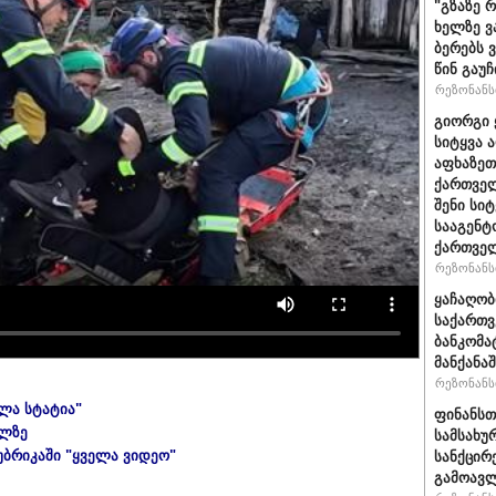
"გზაზე 
ხელზე ვ
ბერებს 
წინ გაუ
რეზონანსი
გიორგი 
სიტყვა 
აფხაზეთ
ქართველ
შენი სი
სააგენტ
ქართვე
რეზონანსი
ყაჩაღობ
საქართვ
ბანკომა
მანქანაშ
რეზონანსი
ელა სტატია"
ფინანსთ
ულზე
სამსახუ
უბრიკაში "ყველა ვიდეო"
სანქცირ
გამოავლ