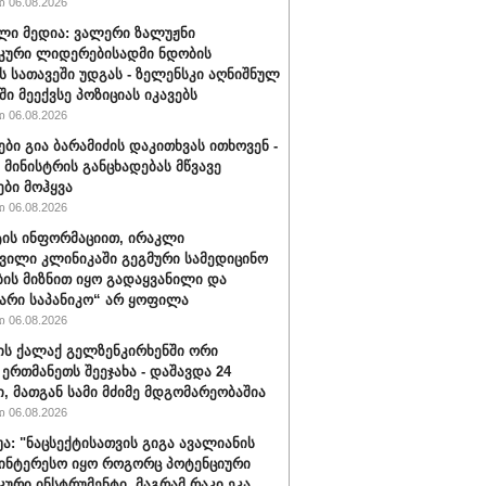
 06.08.2026
ლი მედია: ვალერი ზალუჟნი
კური ლიდერებისადმი ნდობის
ს სათავეში უდგას - ზელენსკი აღნიშნულ
ი მეექვსე პოზიციას იკავებს
 06.08.2026
ები გია ბარამიძის დაკითხვას ითხოვენ -
მინისტრის განცხადებას მწვავე
ები მოჰყვა
 06.08.2026
ის ინფორმაციით, ირაკლი
ვილი კლინიკაში გეგმური სამედიცინო
ბის მიზნით იყო გადაყვანილი და
არი საპანიკო“ არ ყოფილა
 06.08.2026
ის ქალაქ გელზენკირხენში ორი
 ერთმანეთს შეეჯახა - დაშავდა 24
ი, მათგან სამი მძიმე მდგომარეობაშია
 06.08.2026
უა: "ნაცსექტისათვის გიგა ავალიანის
ინტერესო იყო როგორც პოტენციური
ური ინსტრუმენტი, მაგრამ რაკი ეკა