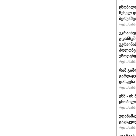
ცნობილი
წუხელ დ
ბერუაშვ
რეზონანსი
უკრაინუ
გდანსკშ
უკრაინი
პოლონე
უწოდებ
რეზონანსი
რამ გამ
გარდაცვ
დასკვნა
რეზონანსი
ენმ - ი
ცნობილ
რეზონანსი
უდანაშა
გავაკეთე
რეზონანსი