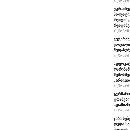
რეზონანსი
უკრაინუ
პოლიტი
რეიტინგ
რეიტინგშ
რეზონანსი
ვეტერან
ყოფილი 
შეფასებ
რეზონანსი
ადვოკატ
ღარიბაშ
შემოწმე
„არავით
რეზონანსი
გერმანი
ტრამვაი
ადამიან
რეზონანსი
ჯაბა ხუბ
დედა სა
პოლიტიკ