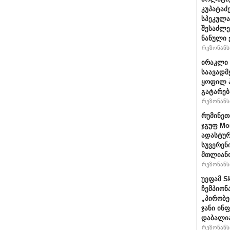
კუპატაძ
სპეკულა
შესაძლე
ნანული
რეზონანსი
ირაკლი 
საავადმ
ყოფილ პ
გატარებ
რეზონანსი
რუმინეთ
ჯგუფ Mo
ადასტურ
სუვერენ
მთლიანო
რეზონანსი
უეფამ S
ჩემპიონ
„პირობე
ჯანი ინ
დაბალი
რეზონანსი