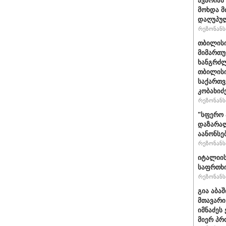
ავარიას
მოხდა მ
დაღუპუ
რეზონანსი
თბილისი
მიმართუ
ხანგრძლ
თბილისი
საქართვ
კობახიძ
რეზონანსი
"სფერო 
დაზარალ
აანონსე
რეზონანსი
იტალიის
საფრთხი
რეზონანსი
გია აბა
მთავარი
იმნაძეს 
მიერ პრ