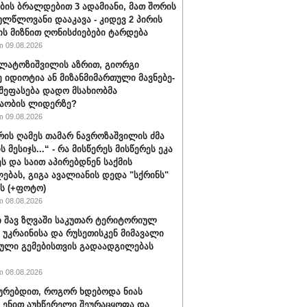
ის ბრალდებით 3 ადამიანი, მათ შორის
ულწლოვანი დააკავა - კიდევ 2 პირის
ის მიზნით ღონისძიებები ტარდება
 09.08.2026
ალატოზიშვილის აზრით, გიორგი
იდიოტია ან მი­ზან­მი­მარ­თუ­ლი მავ­ნე­ბე­
 შეფასება დადო მსახიობმა
აობის ლიდერზე?
 09.08.2026
ვრის ღამეს თამარ ნავროზაშვილის ძმა
ს მესიჯს...“ - რა მისწერეს მისწერეს ეკა
ეს და საით აპირებდნენ საქმის
ებას, გიგა ავალიანის დედა "სქრინს"
ბს (+ფოტო)
 08.08.2026
 შავ ზღვაში საკუთარ ტერიტორიულ
 უკრაინისა და რუსეთისკენ მიმავალი
ული გემებისთვის გადაადგილებას
 08.08.2026
ყურებდით, როგორ ხდებოდა ნიას
 ენით აუხწერელი შეურაცყოფა და