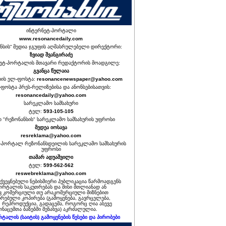
ინტერნეტ-პორტალი
www.resonancedaily.com
ნსის“ მედია ჯგუფის აღმასრულებელი დირექტორი:
ზვიად შვანგირაძე
ეტ-პორტალის მთავარი რედაქტორის მოადგილე:
გვანცა წულაია
იის ელ-ფოსტა:
resonancenewspaper@yahoo.com
ფოსტა პრეს-რელიზებისა და ანონსებისათვის:
resonancedaily@yahoo.com
სარეკლამო სამსახური
ტელ:
593-105-105
თ "რეზონანსის" სარეკლამო სამსახურის უფროსი
მედეა იოსავა
resreklama@yahoo.com
-პორტალ რეზონანსდეილის სარეკლამო სამსახურის
უფროსი
თამარ ადუაშვილი
ტელ:
599-562-562
reswebreklama@yahoo.com
ოქვეყნებული ნებისმიერი პუბლიკაცია წარმოადგენს
ორტალის საკუთრებას და მისი მთლიანად ან
 კომერციული თუ არაკომერციული მიზნებით
რებული კოპირება (გამოყენება, გავრცელება,
, რეპროდუქცია, გადაცემა, როგორც ღია ასევე
ნაცემთა ბაზებში შენახვა) აკრძალულია.
რტალის (საიტის) გამოყენების წესები და პირობები