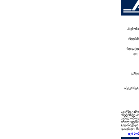
„რეზონა
ინტერნ
რედაქც
ელ-
გაზე
ინტერნეტ
საიტზე გამ
ინტერნეტ-პ
ნაწილობრივ
არალიცენზი
გადაბეჭვდა
დახურულ მო
ვებ-პო
1