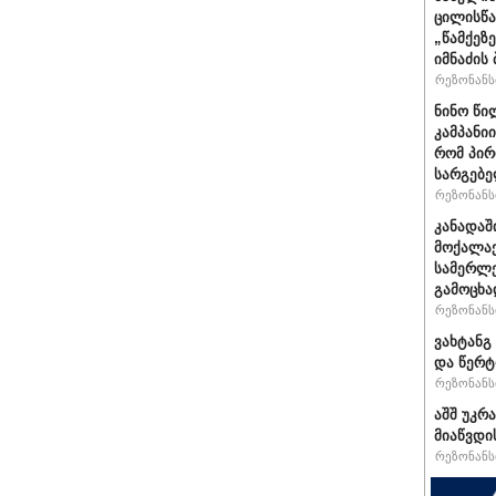
ცილისწა
„წამქეზ
იმნაძის 
რეზონანსი
ნინო წი
კამპანი
რომ პირ
სარგებ
რეზონანსი
კანადაშ
მოქალაქ
სამერლე
გამოცხ
რეზონანსი
ვახტანგ 
და წერტ
რეზონანსი
აშშ უკრ
მიაწვდი
რეზონანსი