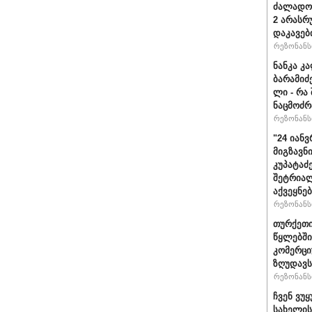
ძალადობ
2 არასრ
დაკავებ
რეზონანსი
ნანკა კ
ბარამიძე 
ლი - რა
ნაცმოძრ
რეზონანსი
"24 იან
მიგზავნი
კუპატაძ
შეტრიალ
აქვეყნე
რეზონანსი
თურქეთი
წყლებში
კომერცი
ზღუდავს
რეზონანსი
ჩვენ ვუ
სახელის