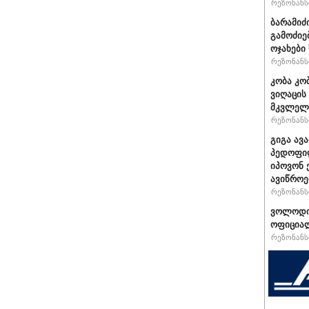
რეზონანსი
ბარამიძ
გამოძიე
ოჯახები
რეზონანსი
კობა კო
ვიღაცის
მკვლელ
რეზონანსი
გიგა ავ
პედოფილ
იპოვონ 
ავიწროე
რეზონანსი
ვოლოდიმ
ოფიციალ
რეზონანსი