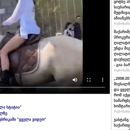
ცოტნე ა
საუბარი
მუდმივა
აზიანებს
რეზონანსი
შაქარიშ
პროკურა
ღალატის
უნდა მი
ღალატის
დაუსჯელ
- გია ბა
რეზონანსი
„2008-2
მიესალმ
და ყვე
რომ აქც
სამარცხ
ხოშტარი
ელა სტატია"
რეზონანსი
ულზე
უბრიკაში "ყველა ვიდეო"
ვახტანგ 
საქართვ