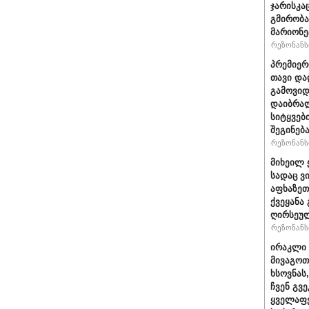
ჯარისკა
გმირობა
მარიონე
რეზონანსი
პრემიერ
თავი და
გამოვიდ
დაიბრალ
სიტყვებ
შეგინებ
რეზონანსი
მიხეილ 
სადაც ვ
აფხაზეთ
ქვეყანა
ღირსეულ
რეზონანსი
ირაკლი 
მივაგოთ
ხსოვნას
ჩვენ გვე
ყველაფე