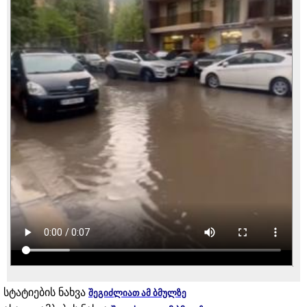
სტატიების ნახვა
შეგიძლიათ ამ ბმულზე