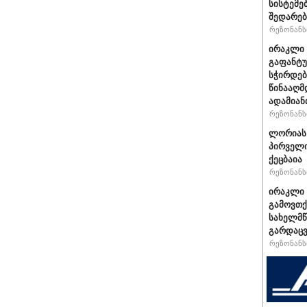
სისტემე
შედარებ
რეზონანსი
ირაკლი 
გაფანტუ
სჭირდებ
წინააღმ
ადამიან
რეზონანსი
ლორიას 
პირველი
ქეცბაია
რეზონანსი
ირაკლი 
გამოვთქ
სახელმწ
გარდაცვ
რეზონანსი