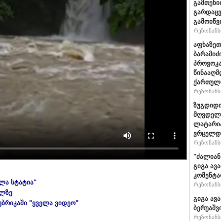
გამთენი
გარდაცვ
გამოიწვ
რეზონანსი
აფხაზეთ
ბარამიძ
პროვოკა
წინააღმ
ქართული
რეზონანსი
ზუგდიდი
მღვდელმ
ლატარია
ვრცელდე
რეზონანსი
"ძა­ლი­ან
გიგა ავა
კომენტა
ელა სტატია"
რეზონანსი
ულზე
გიგა ავ
უბრიკაში "ყველა ვიდეო"
ბერუაშვ
რეზონანსი