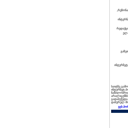
„რეზონა
ინტერნ
რედაქც
ელ-
გაზე
ინტერნეტ
საიტზე გამ
ინტერნეტ-პ
ნაწილობრივ
არალიცენზი
გადაბეჭვდა
დახურულ მო
ვებ-პო
1