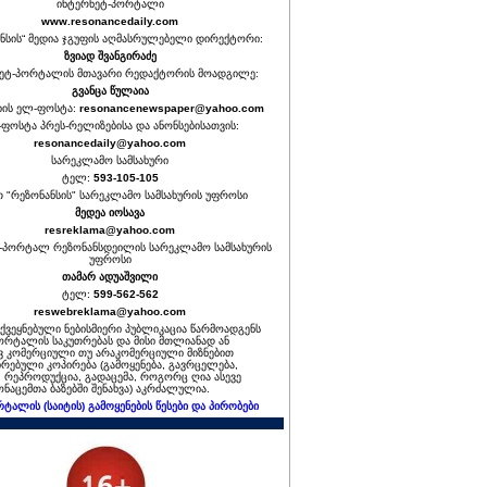
ინტერნეტ-პორტალი
www.resonancedaily.com
ნსის“ მედია ჯგუფის აღმასრულებელი დირექტორი:
ზვიად შვანგირაძე
ეტ-პორტალის მთავარი რედაქტორის მოადგილე:
გვანცა წულაია
იის ელ-ფოსტა:
resonancenewspaper@yahoo.com
ფოსტა პრეს-რელიზებისა და ანონსებისათვის:
resonancedaily@yahoo.com
სარეკლამო სამსახური
ტელ:
593-105-105
თ "რეზონანსის" სარეკლამო სამსახურის უფროსი
მედეა იოსავა
resreklama@yahoo.com
-პორტალ რეზონანსდეილის სარეკლამო სამსახურის
უფროსი
თამარ ადუაშვილი
ტელ:
599-562-562
reswebreklama@yahoo.com
ოქვეყნებული ნებისმიერი პუბლიკაცია წარმოადგენს
ორტალის საკუთრებას და მისი მთლიანად ან
 კომერციული თუ არაკომერციული მიზნებით
რებული კოპირება (გამოყენება, გავრცელება,
, რეპროდუქცია, გადაცემა, როგორც ღია ასევე
ნაცემთა ბაზებში შენახვა) აკრძალულია.
რტალის (საიტის) გამოყენების წესები და პირობები