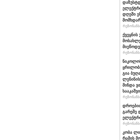
დაზუსტ
ელექტრო
დღეში ე
მომხდა
რეზონანსი
ქვეყნის
მოსახლე
მიეწოდე
რეზონანსი
ნიკოლოზ
ყრილობა
გია ბუღ
ლენინის
მინდა ვ
სააკაშვ
რეზონანსი
დროებით
გარეშე 
ელექტრო
რეზონანსი
კობა ლი
რამის მო