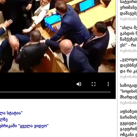
სატვირთ
ერთმანე
დაშავებ
რეზონანსი
"ახლა მ
გახდის 
წამქეზე
ეს!" - რ
რეზონანსი
„გლოვოს
დაესხნე
და რა კ
რეზონანსი
საზოგად
"სოცისი
მხარდაჭ
რეზონანსი
აფხაზეთ
ელა სტატია"
ბარამიძ
ულზე
გვყავდა
უბრიკაში "ყველა ვიდეო"
გავფრინ
ოზგანი დ