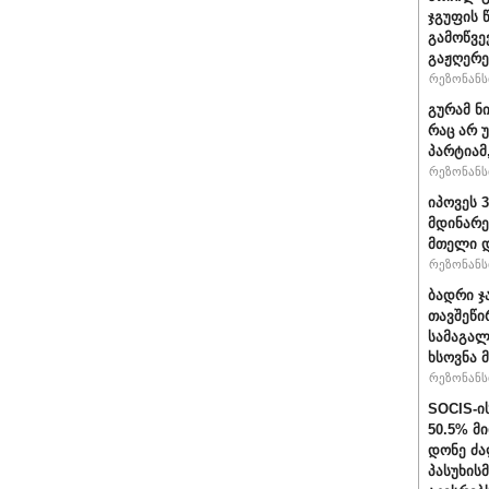
ჯგუფის 
გამოწვე
გაჟღერე
რეზონანსი
გურამ ნ
რაც არ 
პარტიამ
რეზონანსი
იპოვეს 
მდინარე
მთელი დ
რეზონანსი
ბადრი ჯ
თავშეწი
სამაგალ
ხსოვნა 
რეზონანსი
SOCIS-ი
50.5% მ
დონე ძა
პასუხის