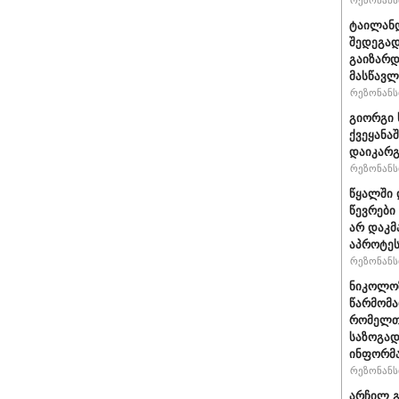
რეზონანსი
ტაილანდ
შედეგად
გაიზარდ
მასწავ
რეზონანსი
გიორგი 
ქვეყანა
დაიკარ
რეზონანსი
წყალში 
წევრები
არ დაკმ
აპროტეს
რეზონანსი
ნიკოლოზ
წარმომა
რომელთა
საზოგად
ინფორმა
რეზონანსი
არჩილ გ