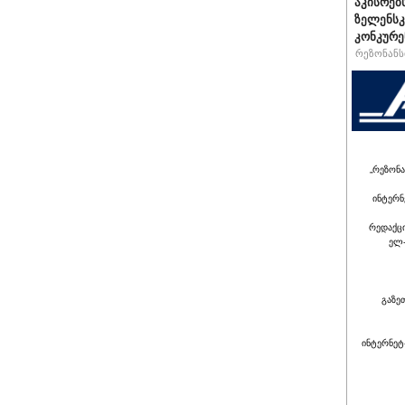
აკისრებს
ზელენსკ
კონკურე
რეზონანსი
„რეზონა
ინტერნ
რედაქც
ელ-
გაზე
ინტერნეტ