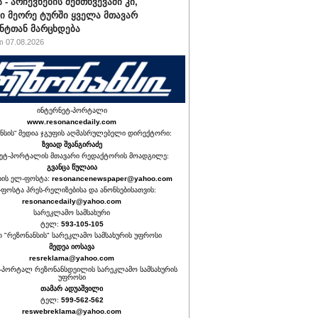
 - არჩევნების შემთხვევაში კი,
ი მეორე ტურში ყველა მთავარ
ნტთან მარცხდება
 07.08.2026
ინტერნეტ-პორტალი
www.resonancedaily.com
ნსის“ მედია ჯგუფის აღმასრულებელი დირექტორი:
ზვიად შვანგირაძე
ეტ-პორტალის მთავარი რედაქტორის მოადგილე:
გვანცა წულაია
იის ელ-ფოსტა:
resonancenewspaper@yahoo.com
ფოსტა პრეს-რელიზებისა და ანონსებისათვის:
resonancedaily@yahoo.com
სარეკლამო სამსახური
ტელ:
593-105-105
თ "რეზონანსის" სარეკლამო სამსახურის უფროსი
მედეა იოსავა
resreklama@yahoo.com
-პორტალ რეზონანსდეილის სარეკლამო სამსახურის
უფროსი
თამარ ადუაშვილი
ტელ:
599-562-562
reswebreklama@yahoo.com