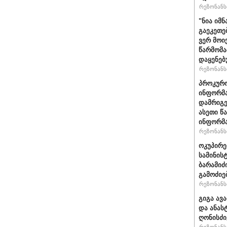
რეზონანსი
"ნია იმნ
გაეკეთე
ვერ მოი
წარმომა
დაყენებ
რეზონანსი
პროკურო
ინფორმა
დამრიგე
ასეთი წ
ინფორმა
რეზონანსი
ოკუპირე
სამინის
ბარამიძ
გამოძიე
რეზონანსი
გიგა ავ
და ანას
ღონისძი