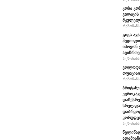
კობა კო
ვიღაცის
მკვლელ
რეზონანსი
გიგა ავ
პედოფილ
იპოვონ 
ავიწროე
რეზონანსი
ვოლოდიმ
ოფიციალ
რეზონანსი
ბრიტანუ
ევროკავ
დაჩქარე
სრულფას
დაბრკოლ
კორუფცი
რეზონანსი
წელიწად
ადამიან