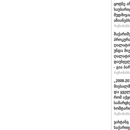
ცოტნე ა
საუბარი
მუდმივა
აზიანებს
რეზონანსი
შაქარიშ
პროკურა
ღალატის
უნდა მი
ღალატის
დაუსჯელ
- გია ბა
რეზონანსი
„2008-2
მიესალმ
და ყვე
რომ აქც
სამარცხ
ხოშტარი
რეზონანსი
ვახტანგ 
საქართვ