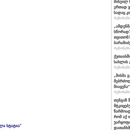
მიხეილ 
ერთად ვ
სადაც კ
რეზონანსი
„ამდენმ
სწორად?
თვითონ?
ბარამიძ
რეზონანსი
ქუთაისშ
სახლის 
რეზონანსი
„მისმა 
მებრძოლ
მიაყენა
რეზონანსი
თენგიზ 
მტკიცებ
წარმოად
რომ აქ 
უარყოფი
ელა სტატია"
დათანხმ