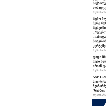
საქართ
აღსადგ
რეზონანსი
რეზო ბლ
მერე რუ
რუსეთში
,,რუსებ
,,საბოტ
მთავრობ
კურტუმე
რეზონანსი
დიდი ჩხ
მეტი ად
არიან დ
რეზონანსი
S&P Glo
სუვერენ
შეინარჩ
"სტაბილ
რეზონანსი