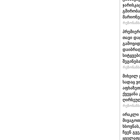
ჯარისკა
გმირობა
მარიონე
რეზონანსი
პრემიერ
თავი და
გამოვიდ
დაიბრალ
სიტყვებ
შეგინებ
რეზონანსი
მიხეილ 
სადაც ვ
აფხაზეთ
ქვეყანა
ღირსეულ
რეზონანსი
ირაკლი 
მივაგოთ
ხსოვნას
ჩვენ გვე
ყველაფე