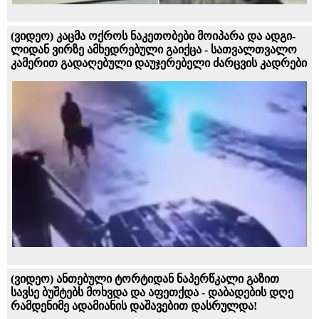
(ვიდეო) კა­ცმა ოქ­როს ნა­კე­თო­ბები მოიპარა და ად­გი­
ლი­დან ვირ­ზე ამ­ხედ­რე­ბუ­ლი გაიქცა - სათ­ვალ­თვა­ლო
კა­მე­რით გადაღებული დაუჯერებელი ძარცვის კადრები
(ვიდეო) ანთებული ტორტიდან ნაპერწკალი გაზით
სავსე ბუშტებს მოხვდა და აფეთქდა - დაბადების დღე
რამდენიმე ადამიანის დაშავებით დასრულდა!