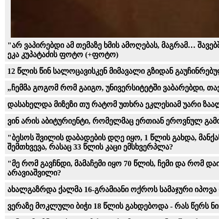
"არ ვაპირებდი ამ თემაზე ხმის ამოღებას, მაგრამ… შავ
ეკა კუპატაძის ფოტო (+ფოტო)
12 წლის წინ სალოცავისკენ მიმავალი გზიდან გაუჩინრებუ
„ჩემ­მა გო­გომ რომ გა­ი­გო, უნი­ვერ­სი­ტეტ­ში ვა­ბა­რებ­დი,
დასახელდა მიზეზი თუ რატომ უთხრა ეკლესიამ უარი ზაა
ვინ არის აბიტურიენტი, რომელმაც ერთიან ეროვნულ გამ
"ბე­სოს შვი­ლის და­ბა­დე­ბის დღე იყო, 1 წლის გახ­და, მან­
შემთხვევა, რასაც 33 წლის კაცი ემსხვერპლა?
"მე რომ გავჩნდი, მამაჩემი იყო 70 წლის, ჩემი და რომ დ
არავიაშვილი?
ახალგაზრდა ქალმა 16-გრამიანი ოქროს სამაჯური იპოვა
ვერაზე მოკლული ბიჭი 18 წლის გახდებოდა - რას წერს