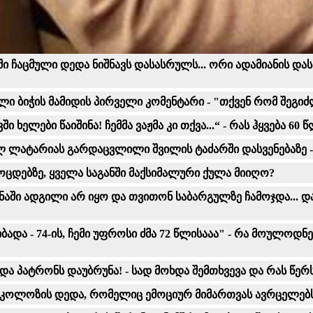
ებში ჩაცმული დედა ნიშნავს დასასრულს... ორი ადამიანის
ლი ბიჭის მამიდის პირველი კომენტარი - "თქვენ რომ შეგიძლ
 თავ­ში ხე­ლე­ბი წა­ი­ში­ნა! ჩემ­მა ვაჟ­მა კი თქვა...“ - რას 
ლ ლატარიას გარდაცვლილი შვილის ტაძარში დასვენებაზე -
ოცდებზე, ყველა საგანში მაქსიმალური ქულა მიიღო?
ქა­ნაში ადგი­ლი არ იყო და თვი­თონ სა­ბარ­გულ­ზე ჩა­მოჯ­და...
აიბადა - 74-ის, ჩემი უფროსი ძმა 72 წლისააა" - რა მოულო
 და პატრონს დაუბრუნა! - სად მოხდა შემთხვევა და რას წ
 ნიკოლოზის დედა, რომელიც ემოციურ მიმართვას ავრცელებ