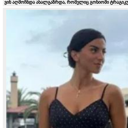
ვინ აღმოჩნდა ახალგაზრდა, რომელიც გონიოში ტრაგიკულ