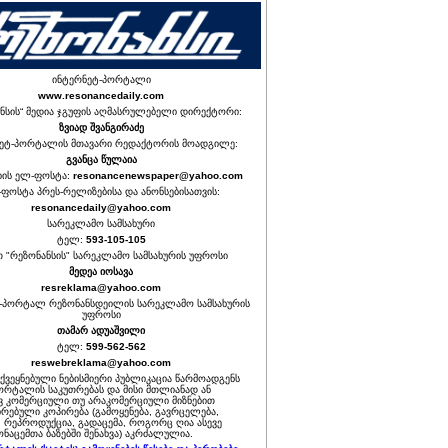
ინტერნეტ-პორტალი
www.resonancedaily.com
ნსის“ მედია ჯგუფის აღმასრულებელი დირექტორი:
ზვიად შვანგირაძე
ეტ-პორტალის მთავარი რედაქტორის მოადგილე:
გვანცა წულაია
იის ელ-ფოსტა:
resonancenewspaper@yahoo.com
ფოსტა პრეს-რელიზებისა და ანონსებისათვის:
resonancedaily@yahoo.com
სარეკლამო სამსახური
ტელ:
593-105-105
თ "რეზონანსის" სარეკლამო სამსახურის უფროსი
მედეა იოსავა
resreklama@yahoo.com
-პორტალ რეზონანსდეილის სარეკლამო სამსახურის
უფროსი
თამარ ადუაშვილი
ტელ:
599-562-562
reswebreklama@yahoo.com
ოქვეყნებული ნებისმიერი პუბლიკაცია წარმოადგენს
ორტალის საკუთრებას და მისი მთლიანად ან
 კომერციული თუ არაკომერციული მიზნებით
რებული კოპირება (გამოყენება, გავრცელება,
, რეპროდუქცია, გადაცემა, როგორც ღია ასევე
ნაცემთა ბაზებში შენახვა) აკრძალულია.