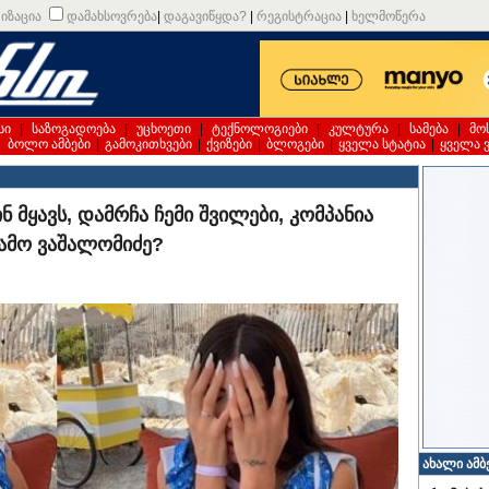
იზაცია
დამახსოვრება
|
დაგავიწყდა?
|
რეგისტრაცია
|
ხელმოწერა
სი
|
საზოგადოება
|
უცხოეთი
|
ტექნოლოგიები
|
კულტურა
|
სამება
|
მო
|
ბოლო ამბები
|
გამოკითხვები
|
ქვიზები
|
ბლოგები
|
ყველა სტატია
|
ყველა 
 მყავს, დამრჩა ჩემი შვილები, კომპანია
 თამო ვაშალომიძე?
ახალი ამბ