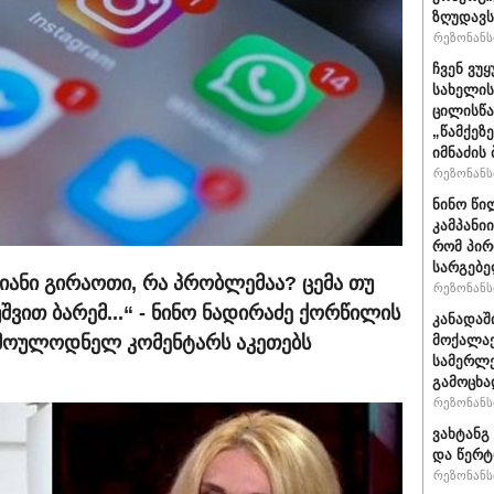
ზღუდავს
რეზონანსი
ჩვენ ვუ
სახელის
ცილისწა
„წამქეზ
იმნაძის 
რეზონანსი
ნინო წი
კამპანი
რომ პირ
სარგებ
იანი გირაოთი, რა პრობლემაა? ცემა თუ
რეზონანსი
შვით ბარემ...“ - ნინო ნადირაძე ქორწილის
კანადაშ
 მოულოდნელ კომენტარს აკეთებს
მოქალაქ
სამერლე
გამოცხ
რეზონანსი
ვახტანგ 
და წერტ
რეზონანსი