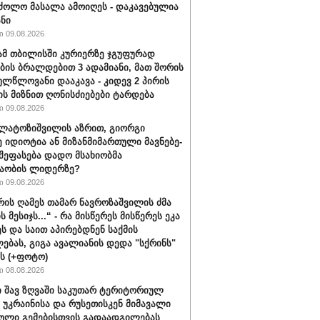
ძოლო მასალა ამოიღეს - დაკავებულია
ანი
 09.08.2026
მ თბილისში კურიერზე ჯგუფურად
ის ბრალდებით 3 ადამიანი, მათ შორის
ულწლოვანი დააკავა - კიდევ 2 პირის
ის მიზნით ღონისძიებები ტარდება
 09.08.2026
ალატოზიშვილის აზრით, გიორგი
იდიოტია ან მი­ზან­მი­მარ­თუ­ლი მავ­ნე­ბე­
 შეფასება დადო მსახიობმა
აობის ლიდერზე?
 09.08.2026
ვრის ღამეს თამარ ნავროზაშვილის ძმა
ს მესიჯს...“ - რა მისწერეს მისწერეს ეკა
ეს და საით აპირებდნენ საქმის
ებას, გიგა ავალიანის დედა "სქრინს"
ბს (+ფოტო)
 08.08.2026
 შავ ზღვაში საკუთარ ტერიტორიულ
 უკრაინისა და რუსეთისკენ მიმავალი
ული გემებისთვის გადაადგილებას