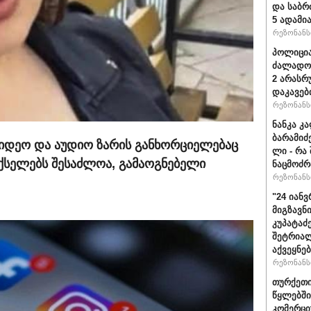
და საბრ
5 ადამი
რეზონანსი
პოლიცია
ძალადობ
2 არასრ
დაკავებ
რეზონანსი
ნანკა კ
ბარამიძე 
იდეო და აუდიო ზარის განხორციელებაც
ლი - რა
ოცქსელებს შესაძლოა, გამაოგნებელი
ნაცმოძრ
რეზონანსი
"24 იან
მიგზავნი
კუპატაძ
შეტრიალ
აქვეყნე
რეზონანსი
თურქეთი
წყლებში
კომერცი