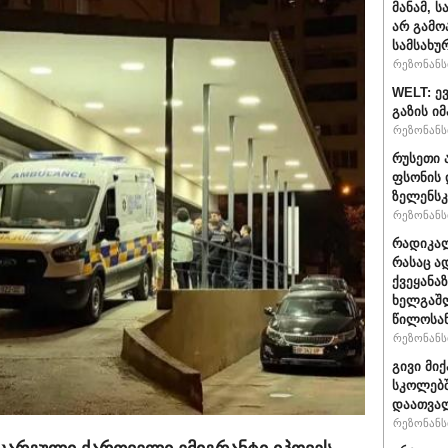
მანამ, 
არ გამო
სამსახუ
რეზონანსი
WELT: ე
გაზის ი
რეზონანსი
რუსეთი 
ფსონის 
ზელენსკ
რეზონანსი
რადიკალ
რასაც ა
ქვეყანაზ
ხელგაშლ
წილოსა
რეზონანსი
გივი მიქ
სკოლებშ
დაათვა
რეზონანსი