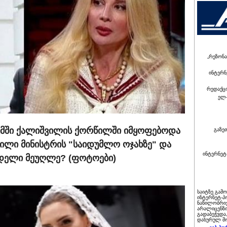
„რეზონა
ინტერნ
რედაქც
ელ-
თუმში ქალიშვილის ქორწილში იმყოფებოდა
გაზე
ფილი მინისტრის "საიდუმლო ოჯახზე" და
ინტერნეტ
მოდელი მეუღლე? (ფოტოები)
საიტზე გამ
ინტერნეტ-პ
ნაწილობრივ
არალიცენზი
გადაბეჭვდა
დახურულ მო