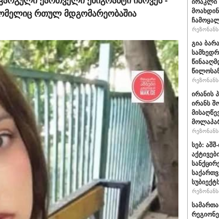
აკარგული ქართველი ემიგრანტი იპოვეს -
ირაკლი 
მოახდი
რომელიც რთულ მდგომარეობაშია
ჩამოყალ
რეზონანსი
გია ბარ
სამხედრ
წინააღმ
წილოსა
რეზონანსი
ირანის 
ირანს შ
მისაღწე
მოლაპარ
რეზონანსი
სებ: აშ
აქტივებ
სანქცირ
საქართ
სუბიექტ
რეზონანსი
სამართ
რეგიონე