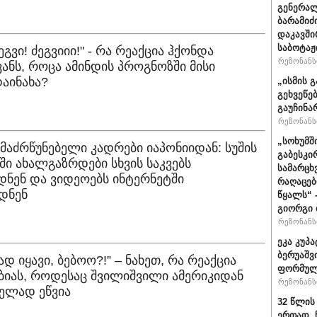
გენერალ
ბარამიძ
დაკავში
საბოტაჟ
ეგვი! ძეგვიიი!" - რა რეაქცია ჰქონდა
რეზონანსი
ანს, როცა ამინდის პროგნოზში მისი
აინახა?
„ისმის გ
გეხვეწებ
გაუჩინა
რეზონანსი
„სოხუმშ
ემაძრწუნებელი კადრები იაპონიიდან: სუშის
გაბესკი
ი ახალგაზრდები სხვის საკვებს
სამარცხ
დნენ და ვიდეოებს ინტერნეტში
რაღაცებ
დნენ
წყალს“ 
გიორგი 
რეზონანსი
ეკა კუპა
ბერუაშვ
ად იყავი, ბებოო?!” – ნახეთ, რა რეაქცია
ფორმულ
ბიას, როდესაც შვილიშვილი ამერიკიდან
რეზონანსი
ლად ეწვია
32 წლის
ერთად, 