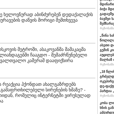
მდინარი
ბიჭი მდ
სე ხელოვნურად აბინძურებენ დედაქალაქის
გადაეშვ
ბავშვი 
აბურავების დაწვის მორიგი შემთხვევა
შემზარა
რეზონანსი
„წინა ხ
წოლილა 
ასეთი დ
ოსკოვის მეტროში, ასაკოვანმა მამაკაცმა
გუშინ კ
ლიანდაგებში ჩააგდო - შემაძრწუნებელი
აუცილებ
მალხაზ 
თვალთვალო კამერამ დააფიქსირა
რეზონანსი
„18 წლი
გრძელდ
ოკუპირე
ა რეაქცია ჰქონდათ ახალგაზრდებს
დე-ფაქტ
გამაფრთხილებელი სირენების ხმაზე? -
პარტია 
ციიდან, რომელიც ინტერნეტში ვირუსულად
რეზონანსი
და
კობა ლი
ხნის გა
აბსურდუ