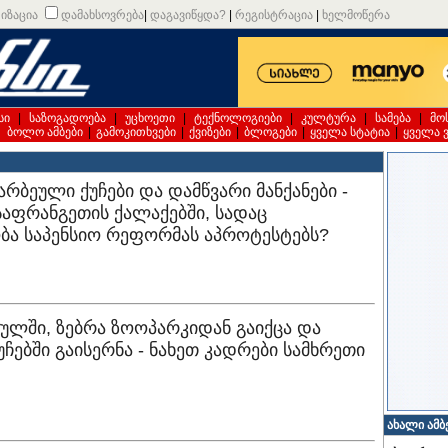
იზაცია
დამახსოვრება
|
დაგავიწყდა?
|
რეგისტრაცია
|
ხელმოწერა
სი
|
საზოგადოება
|
უცხოეთი
|
ტექნოლოგიები
|
კულტურა
|
სამება
|
მო
|
ბოლო ამბები
|
გამოკითხვები
|
ქვიზები
|
ბლოგები
|
ყველა სტატია
|
ყველა 
არბეული ქუჩები და დამწვარი მანქანები -
საფრანგეთის ქალაქებში, სადაც
ბა საპენსიო რეფორმას აპროტესტებს?
ეულში, ზებრა ზოოპარკიდან გაიქცა და
უჩებში გაისერნა - ნახეთ კადრები სამხრეთი
ახალი ამბ