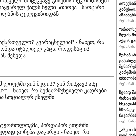
ართველი მოცეკვავე გინესის რეკორდსმენი
ალექსან
საყვარელ ქალს ხელი სთხოვა - საოცარი
განცხად
მილანის ტელევიზიიდან
აზიანებ
რეზონანსი
"თბილსე
ზღვის მ
აქცია გ
საქართველო? კვარაცხელია!" - ნახეთ, რა
რეზონანსი
ქონდა იტალიელ კაცს, როდესაც ის
ბს შეხვდა
ზურაბ ა
განახლე
შენარჩუ
გარემოს
თბილისი
ამ ლიფტში ვინ შედის? ვინ რისკავს ასე
რეზონანსი
?” – ნახეთ, რა შემაძრწუნებელი კადრები
ზვიად შ
ა სოციალურ ქსელში
რასაც ი
სხვადასხ
სწორედ 
ნაკარნა
რეზონანსი
მეტეოროლოგმა, პირდაპირ ეთერში
„ასეთი 
ლად გონება დაკარგა - ნახეთ, რა
რომ ქარ