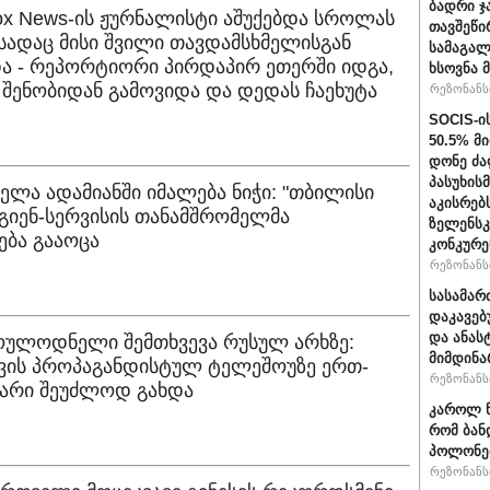
ბადრი ჯ
ox News-ის ჟურნალისტი აშუქებდა სროლას
თავშეწი
სადაც მისი შვილი თავდამსხმელისგან
სამაგალ
ა - რეპორტიორი პირდაპირ ეთერში იდგა,
ხსოვნა 
 შენობიდან გამოვიდა და დედას ჩაეხუტა
რეზონანსი
SOCIS-ი
50.5% მ
დონე ძა
პასუხის
ველა ადამიანში იმალება ნიჭი: "თბილისი
აკისრებს
გიენ-სერვისის თანამშრომელმა
ზელენსკ
ბა გააოცა
კონკურე
რეზონანსი
სასამარ
დაკავებ
და ანას
მოულოდნელი შემთხვევა რუსულ არხზე:
მიმდინა
ის პროპაგანდისტულ ტელეშოუზე ერთ-
რეზონანსი
მარი შეუძლოდ გახდა
კაროლ ნ
რომ ბან
პოლონეთ
რეზონანსი