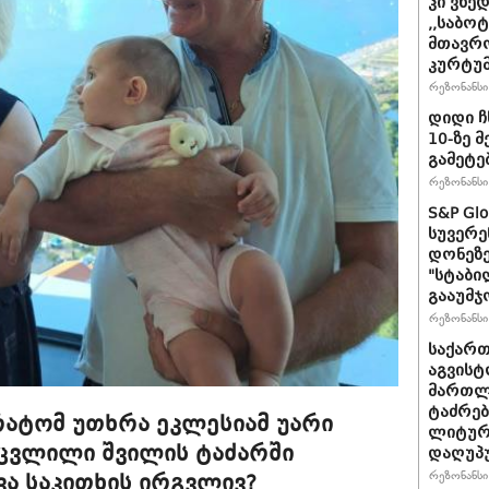
კი ვხედ
,,საბო
მთავრო
კურტუმ
რეზონანსი 
დიდი ჩ
10-ზე 
გამეტე
რეზონანსი 
S&P Gl
სუვერე
დონეზე
"სტაბი
გააუმჯ
რეზონანსი 
საქართ
აგვისტ
მართლ
ტაძრებ
რატომ უთხრა ეკლესიამ უარი
ლიტურგ
ცვლილი შვილის ტაძარში
დაღუპ
რეზონანსი 
კვა საკითხის ირგვლივ?