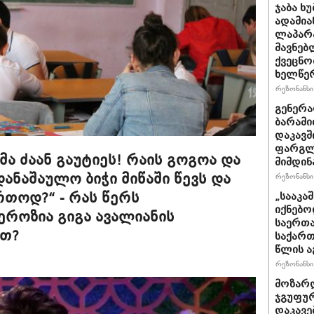
ჯაბა ხ
ადამია
ლაპარა
მავნებ
ქვეცნო
ხელწერ
რეზონანსი 
გენერა
ბარამი
დაკავშ
ფარგლე
ა ძაან გაუტიეს! რაის გოგოა და
მიმდინ
დანაშაულო ბიჭი მიწაში წევს და
რეზონანსი 
რთოდ?“ - რას წერს
„სააკა
იქნებო
როზია გიგა ავალიანის
საერთა
ით?
საქართ
წლის ა
რეზონანსი 
მოზარდ
ჯგუფურ
დაკავე