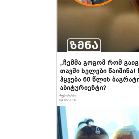
„ჩემ­მა გო­გომ რომ გა­ი­გო
თავ­ში ხე­ლე­ბი წა­ი­ში­ნა!
ჰყვება 60 წლის ბაგრა
აბიტურიენტი?
რეზონანსი
04.08.2026