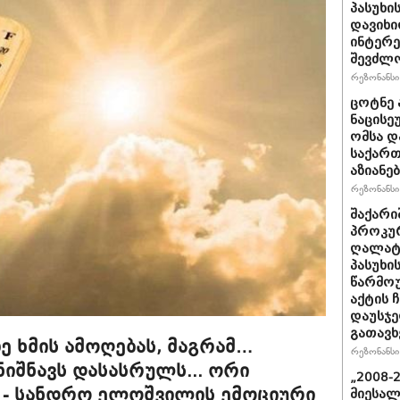
პასუხი
დავიხი
ინტერე
შევძლ
რეზონანსი 
ცოტნე ა
ნაცისე
ომსა დ
საქართ
აზიანებ
რეზონანსი 
შაქარი
პროკურ
ღალატი
პასუხის
წარმოუ
აქტის 
დაუსჯე
გათავხ
ზე ხმის ამოღებას, მაგრამ…
რეზონანსი 
ნიშნავს დასასრულს... ორი
„2008-
 - სანდრო ელოშვილის ემოციური
მიესალ