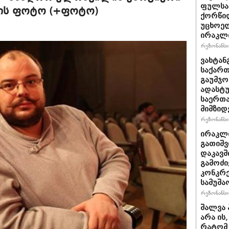
ფულსა
ძის ფოტო (+ფოტო)
ქორწილ
უცხოელ
ირაკლი
რეზონანსი 
ვახტანგ
საქართ
გაუმჯო
ადასტ
საერთ
მიმზიდ
რეზონანსი 
ირაკლი
გათიშვ
დაკავშ
გამოძი
კონკრე
სამუშა
რეზონანსი 
შალვა 
არა ის
რატომ 