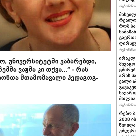
რეზონანსი 
მიხეილ
რეალობ
რომ სა
სამაჩა
გაერთი
ღირსეუ
რეზონანსი 
ირაკლი
, უნი­ვერ­სი­ტეტ­ში ვა­ბა­რებ­დი,
მივაგო
 ჩემ­მა ვაჟ­მა კი თქვა...“ - რას
გმირებ
არის ს
ტიონთა შთამომავალი პედაგოგ-
ვალი ა
გავაკე
საქარ
მთლია
რეზონანსი 
რეზო ბ
2008 ი
წლიდან
უმღერი