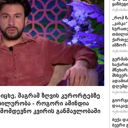
ყაზბეგ
რეზონანსი 
„რომ ჩ
„კასკა
სურათე
თბილის
ქართვე
ანზორ 
რეზონანსი 
გერმან
საქართ
მწუხარ
მსხვერ
ადამია
დღემდე
რეზონანსი 
ცხე, მაგრამ ზღვის კურორტებზე
გიორგი
აბილურობა - როგორი ამინდია
დააკავ
ომდევნო კვირის განმავლობაში
რეზონანსი 
ბექა დ
ბევრი 